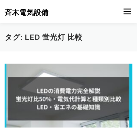
コ
ン
斉木電気設備
メニュー
テ
ン
ツ
へ
斉木電気設備について
事例紹介
施工実績
タグ:
LED 蛍光灯 比較
ス
キ
ッ
プ
ニュース
お問合せ