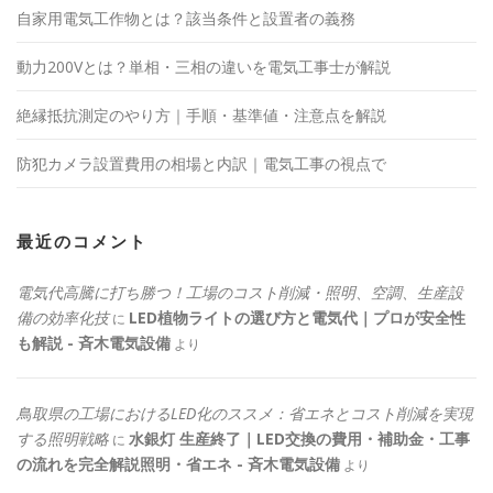
自家用電気工作物とは？該当条件と設置者の義務
動力200Vとは？単相・三相の違いを電気工事士が解説
絶縁抵抗測定のやり方｜手順・基準値・注意点を解説
防犯カメラ設置費用の相場と内訳｜電気工事の視点で
最近のコメント
電気代高騰に打ち勝つ！工場のコスト削減・照明、空調、生産設
備の効率化技
LED植物ライトの選び方と電気代｜プロが安全性
に
も解説 - 斉木電気設備
より
鳥取県の工場におけるLED化のススメ：省エネとコスト削減を実現
する照明戦略
水銀灯 生産終了｜LED交換の費用・補助金・工事
に
の流れを完全解説照明・省エネ - 斉木電気設備
より