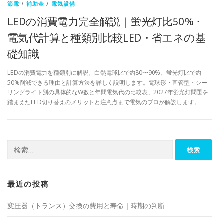
節電
/
補助金
/
電気設備
LEDの消費電力完全解説｜蛍光灯比50%・
電気代計算と種類別比較LED・省エネの基
礎知識
LEDの消費電力を種類別に解説。白熱電球比で約80〜90%、蛍光灯比で約
50%削減できる理由と計算方法を詳しく説明します。電球形・直管型・シー
リングライト別の具体的なW数と年間電気代の比較表、2027年蛍光灯問題を
踏まえたLED切り替えのメリットと注意点まで電気のプロが解説します。
検
索:
最近の投稿
変圧器（トランス）交換の費用と寿命｜時期の判断