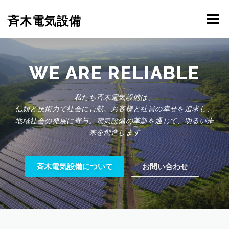
コ
ン
斉木電気設備
メニュー
テ
ン
ツ
へ
斉木電気設備について
事例紹介
施工実績
ス
WE ARE
キ
ッ
私たち斉木電気設備は、
プ
ニュース
お問合せ
信頼と技術力で社会に貢献。お客様と社員の幸せを追求し、
地域社会の発展に寄与。電気設備の革新を通じて、明るい未
来を創造します
斉木電気設備について
お問い合わせ