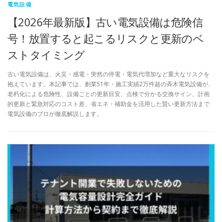
電気設備
【2026年最新版】古い電気設備は危険信
号！放置すると起こるリスクと更新のベ
ストタイミング
古い電気設備は、火災・感電・突然の停電・電気代増加など重大なリスクを
抱えています。本記事では、創業51年・施工実績2万件超の斉木電気設備が、
老朽化による危険性、設備ごとの更新目安、点検で分かる交換サイン、計画
的更新と緊急対応のコスト差、省エネ・補助金を活用した賢い更新方法まで
電気設備のプロが徹底解説します。