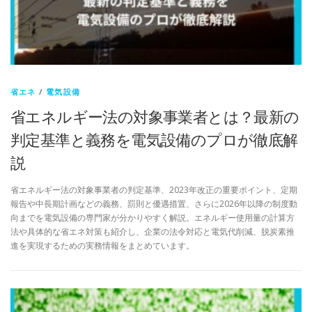
省エネ
/
電気設備
省エネルギー法の対象事業者とは？最新の
判定基準と義務を電気設備のプロが徹底解
説
省エネルギー法の対象事業者の判定基準、2023年改正の重要ポイント、定期
報告や中長期計画などの義務、罰則と優遇措置、さらに2026年以降の制度動
向までを電気設備の専門家が分かりやすく解説。エネルギー使用量の計算方
法や具体的な省エネ対策も紹介し、企業の法令対応と電気代削減、脱炭素推
進を実現するための実務情報をまとめています。