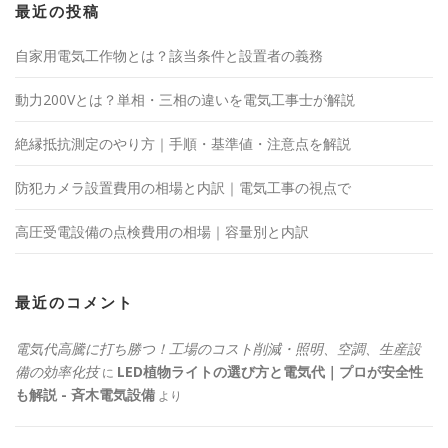
最近の投稿
自家用電気工作物とは？該当条件と設置者の義務
動力200Vとは？単相・三相の違いを電気工事士が解説
絶縁抵抗測定のやり方｜手順・基準値・注意点を解説
防犯カメラ設置費用の相場と内訳｜電気工事の視点で
高圧受電設備の点検費用の相場｜容量別と内訳
最近のコメント
電気代高騰に打ち勝つ！工場のコスト削減・照明、空調、生産設
備の効率化技
LED植物ライトの選び方と電気代｜プロが安全性
に
も解説 - 斉木電気設備
より