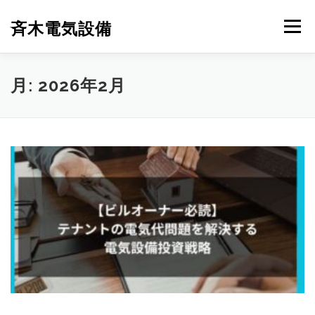
コ
ン
斉木電気設備
メニュー
テ
ン
ツ
へ
斉木電気設備について
事例紹介
施工実績
月:
2026年2月
ス
キ
ッ
プ
ニュース
お問合せ