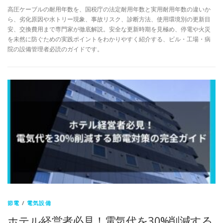
高圧ケーブルの耐用年数を、国税庁の法定耐用年数と実用耐用年数の違いか
ら、劣化原因や水トリー現象、事故リスク、診断方法、使用環境別の更新目
安、交換費用まで専門家が徹底解説。安全な更新時期を見極め、停電や火災
を未然に防ぐための実践ポイントをわかりやすく紹介する、ビル・工場・病
院の設備管理者必読のガイドです。
節電
/
電気設備
ホテル経営者必見！電気代を30%削減する