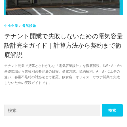
中小企業
/
電気設備
テナント開業で失敗しないための電気容量
設計完全ガイド｜計算方法から契約まで徹
底解説
テナント開業で見落とされがちな「電気容量設計」を徹底解説。kW・A・Vの
基礎知識から業種別必要容量の目安、受電方式、契約種別、A・B・C工事の
違い、容量不足時の対処法まで網羅。飲食店・オフィス・サウナ開業で失敗
しないための実践ガイドです。
検
索: