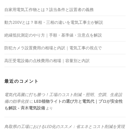
自家用電気工作物とは？該当条件と設置者の義務
動力200Vとは？単相・三相の違いを電気工事士が解説
絶縁抵抗測定のやり方｜手順・基準値・注意点を解説
防犯カメラ設置費用の相場と内訳｜電気工事の視点で
高圧受電設備の点検費用の相場｜容量別と内訳
最近のコメント
電気代高騰に打ち勝つ！工場のコスト削減・照明、空調、生産設
備の効率化技
LED植物ライトの選び方と電気代｜プロが安全性
に
も解説 - 斉木電気設備
より
鳥取県の工場におけるLED化のススメ：省エネとコスト削減を実現