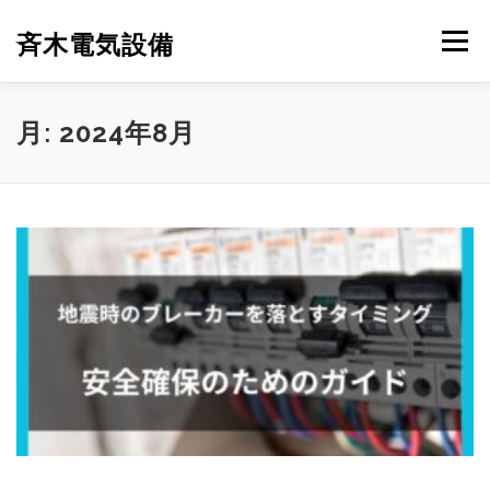
コ
ン
斉木電気設備
メニュー
テ
ン
ツ
へ
斉木電気設備について
事例紹介
施工実績
月:
2024年8月
ス
キ
ッ
プ
ニュース
お問合せ