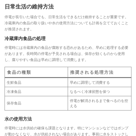
日常生活の維持方法
停電が長引いた場合でも、日常生活をできるだけ維持することが重要です。
冷蔵庫内の食品の取り扱いや水の使用方法についても計画を立てておくこと
が推奨されます。
冷蔵庫内食品の処理
停電時には冷蔵庫内の食品が腐敗する恐れがあるため、早めに処理する必要
があります。長時間の停電が予見される場合は、保存が効くものから使用
し、腐りやすい食品は早めに調理して消費します。
食品の種類
推奨される処理方法
生鮮食品
早めに調理して消費する
冷凍食品
なるべく冷凍状態を保つ
停電が解消されるまで食べるのを控
保存食品
える
水の使用方法
停電時には水供給の確保も課題となります。特にマンションなどではポンプ
が動かなくなり、水が供給されない場合があります。事前に水をストックし