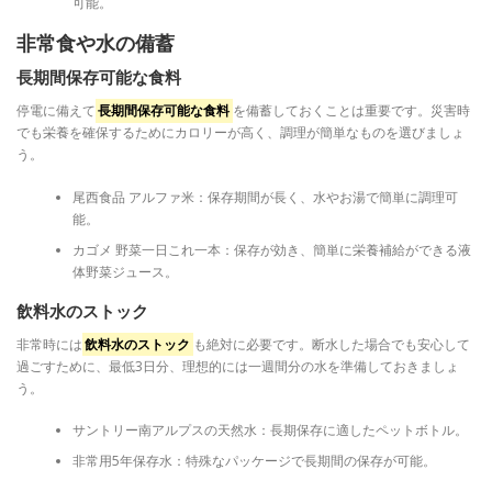
可能。
非常食や水の備蓄
長期間保存可能な食料
停電に備えて
長期間保存可能な食料
を備蓄しておくことは重要です。災害時
でも栄養を確保するためにカロリーが高く、調理が簡単なものを選びましょ
う。
尾西食品 アルファ米：保存期間が長く、水やお湯で簡単に調理可
能。
カゴメ 野菜一日これ一本：保存が効き、簡単に栄養補給ができる液
体野菜ジュース。
飲料水のストック
非常時には
飲料水のストック
も絶対に必要です。断水した場合でも安心して
過ごすために、最低3日分、理想的には一週間分の水を準備しておきましょ
う。
サントリー南アルプスの天然水：長期保存に適したペットボトル。
非常用5年保存水：特殊なパッケージで長期間の保存が可能。