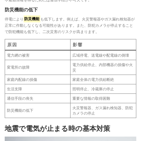
防災機能の低下
停電により
防災機能
も低下します。例えば、火災警報器やガス漏れ検知器が
正常に作動しなくなる可能性があります。また、防犯カメラが停止すること
で防犯機能も低下し、二次災害のリスクが高まります。
原因
影響
電力網の被害
広域停電、送電線や配電線の倒壊
電力供給停止、内部機器の損傷や火
変電所の故障
災
家庭内配線の損傷
家庭全体の電力供給断絶
生活支障
照明停止、冷蔵庫の停止
通信手段の喪失
重要な情報の取得困難
火災警報器、ガス漏れ検知器、防犯
防災機能の低下
カメラの停止
地震で電気が止まる時の基本対策