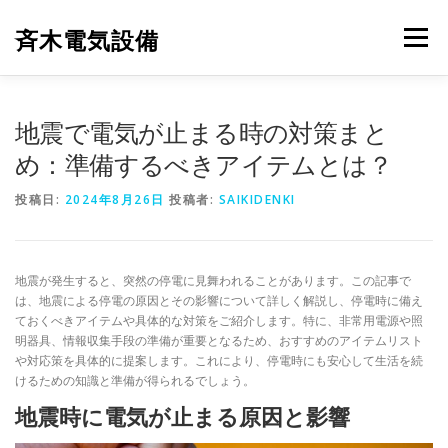
コ
ン
斉木電気設備
メニュー
テ
ン
ツ
へ
斉木電気設備について
事例紹介
施工実績
地震で電気が止まる時の対策まと
ス
キ
め：準備するべきアイテムとは？
ッ
プ
ニュース
お問合せ
投稿日:
2024年8月26日
投稿者:
SAIKIDENKI
地震が発生すると、突然の停電に見舞われることがあります。この記事で
は、地震による停電の原因とその影響について詳しく解説し、停電時に備え
ておくべきアイテムや具体的な対策をご紹介します。特に、非常用電源や照
明器具、情報収集手段の準備が重要となるため、おすすめのアイテムリスト
や対応策を具体的に提案します。これにより、停電時にも安心して生活を続
けるための知識と準備が得られるでしょう。
地震時に電気が止まる原因と影響