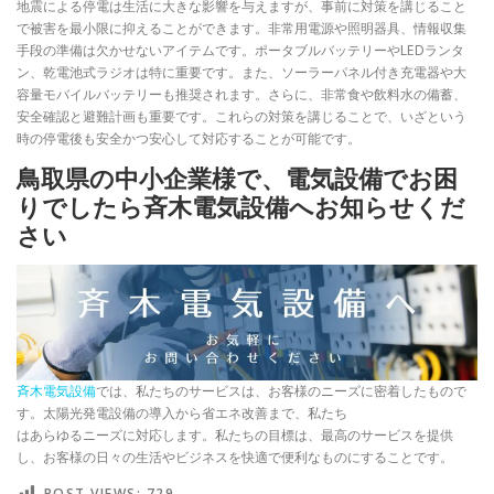
地震による停電は生活に大きな影響を与えますが、事前に対策を講じること
で被害を最小限に抑えることができます。非常用電源や照明器具、情報収集
手段の準備は欠かせないアイテムです。ポータブルバッテリーやLEDランタ
ン、乾電池式ラジオは特に重要です。また、ソーラーパネル付き充電器や大
容量モバイルバッテリーも推奨されます。さらに、非常食や飲料水の備蓄、
安全確認と避難計画も重要です。これらの対策を講じることで、いざという
時の停電後も安全かつ安心して対応することが可能です。
鳥取県の中小企業様で、電気設備でお困
りでしたら斉木電気設備へお知らせくだ
さい
斉木電気設備
では、私たちのサービスは、お客様のニーズに密着したもので
す。太陽光発電設備の導入から省エネ改善まで、私たち
はあらゆるニーズに対応します。私たちの目標は、最高のサービスを提供
し、お客様の日々の生活やビジネスを快適で便利なものにすることです。
POST VIEWS:
729