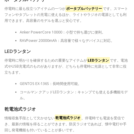
停電時に最も役立つアイテムの一つが
ポータブルバッテリー
です。スマート
フォンやタブレットの充電に使えるほか、ライトやラジオの電源としても利
用できます。高容量のモデルを選ぶと安心です。
Anker PowerCore 10000：小型で持ち運びに便利。
RAVPower 20000mAh：高容量で様々なデバイスに対応。
LEDランタン
停電時に明かりを確保するための重要なアイテムが
LEDランタン
です。電池
式やUSB充電式のものがありますが、どちらも停電時に光源として非常に役
立ちます。
GENTOS EX-136S：長時間使用可能。
コールマン クアッドLEDランタン：キャンプでも使える多機能モデ
ル。
乾電池式ラジオ
情報収集手段として欠かせない
乾電池式ラジオ
。停電時でも電波を受信で
き、最新の情報を得ることができます。防災ラジオであれば、懐中電灯や手
回し発電機能も付いていることが多いです。