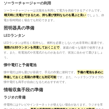
ソーラーチャージャーの利用
ソーラーチャージャーは太陽光を利用して電力を供給できるアイテムです。
晴天時に充電ができるため、持ち運び便利なものを選ぶと良い
でしょう。停
電が長時間続く場合でも対応できます。
照明器具の準備
LEDランタン
LEDランタンは明るく長持ちし、燃料を必要としないため非常時に最適です。
複数のLEDランタンを用意しておくことで
、家庭の様々な場所で使用できま
す。また、乾電池式や充電式のものがあるので、状況に合わせて選びましょ
う。
懐中電灯と予備電池
懐中電灯は持ち運びが容易で、手元の作業に便利です。
予備の電池を多めに
準備しておくと長期の停電にも対応可能
です。また、ヘッドランプタイプの
懐中電灯も両手が自由になるためおすすめです。
情報収集手段の準備
ラジオの常備
停電時にはテレビやインターネットが使えない場合があります。ラジオを常