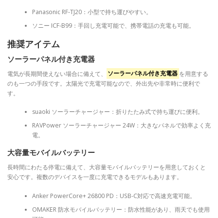
Panasonic RF-TJ20：小型で持ち運びやすい。
ソニー ICF-B99：手回し充電可能で、携帯電話の充電も可能。
推奨アイテム
ソーラーパネル付き充電器
電気が長期間使えない場合に備えて、
ソーラーパネル付き充電器
を用意する
のも一つの手段です。太陽光で充電可能なので、外出先や非常時に便利で
す。
suaoki ソーラーチャージャー：折りたたみ式で持ち運びに便利。
RAVPower ソーラーチャージャー 24W：大きなパネルで効率よく充
電。
大容量モバイルバッテリー
長時間にわたる停電に備えて、大容量モバイルバッテリーを用意しておくと
安心です。複数のデバイスを一度に充電できるモデルもあります。
Anker PowerCore+ 26800 PD：USB-C対応で高速充電可能。
OMAKER 防水モバイルバッテリー：防水性能があり、雨天でも使用