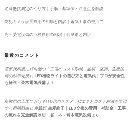
絶縁抵抗測定のやり方｜手順・基準値・注意点を解説
防犯カメラ設置費用の相場と内訳｜電気工事の視点で
高圧受電設備の点検費用の相場｜容量別と内訳
最近のコメント
電気代高騰に打ち勝つ！工場のコスト削減・照明、空調、生産設
備の効率化技
LED植物ライトの選び方と電気代｜プロが安全性
に
も解説 - 斉木電気設備
より
鳥取県の工場におけるLED化のススメ：省エネとコスト削減を実現
する照明戦略
水銀灯 生産終了｜LED交換の費用・補助金・工事
に
の流れを完全解説照明・省エネ - 斉木電気設備
より