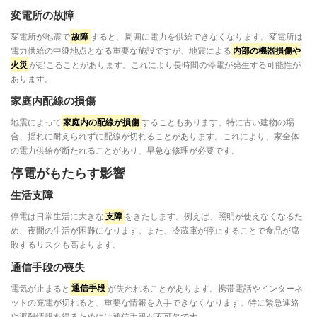
変電所の故障
変電所が地震で
故障
すると、周囲に電力を供給できなくなります。変電所は
電力供給の中継地点となる重要な施設ですが、地震による
内部の機器損傷や
火災
が起こることがあります。これにより長時間の停電が発生する可能性が
あります。
家庭内配線の損傷
地震によって
家庭内の配線が損傷
することもあります。特に古い建物の場
合、揺れに耐えられずに配線が切れることがあります。これにより、家全体
の電力供給が断たれることがあり、早急な修理が必要です。
停電がもたらす影響
生活支障
停電は日常生活に大きな
支障
をきたします。例えば、照明が使えなくなるた
め、夜間の生活が困難になります。また、冷蔵庫が停止することで食品が腐
敗するリスクも高まります。
通信手段の喪失
電気が止まると
通信手段
が失われることがあります。携帯電話やインターネ
ットの充電が切れると、重要な情報を入手できなくなります。特に緊急連絡
や避難情報を得るためには通信手段が不可欠です。