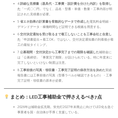
4
詳細な見積書（器具代・工事費・設計費を分けた内訳）を取得し
た
「一式〇〇円」でなく、品名・型番・単価・数量・工事内容が明
記された見積書が必要。
5
省エネ効果の計算書を客観的なデータで作成した
電気料金明細・
デマンドデータ・稼働時間など証明できる根拠を用意する。
6
交付決定通知を受け取るまで着工しないことを工事会社と合意し
た
「申請書提出＝着工OK」ではない。交付決定通知書の到着後が着
工の最短タイミング。
7
公募期間・交付決定から工事完了までの期限を確認した
補助金に
は「公募締切」「事業完了期限」が設けられている。特に年度末に
完了しないといけない制度は注意。
8
工事前後の写真・領収書・工事完了証明の保存方法を決めた
実績
報告書には工事前後の写真（型番ラベルが確認できるもの）・工事
完了証明・領収書の原本が必要。
まとめ：LED工事補助金で押さえるべき7点
2026年は補助金拡充期。蛍光灯2027年末廃止に向けてLED化を急ぐ
事業者を国・自治体が手厚く支援している。