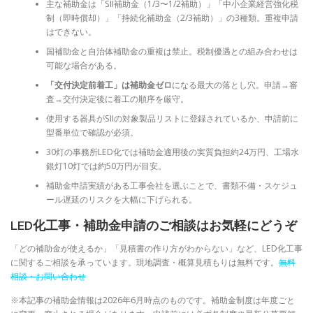
主な補助金は「SII補助金（1/3〜1/2補助）」「中小企業経営強化税
制（即時償却）」「持続化補助金（2/3補助）」の3種類。重複申請
はできない。
国補助金と自治体補助金の重複は禁止。税制優遇との組み合わせは
可能な場合がある。
「交付決定前着工」は補助金ゼロ
になる最大の落とし穴。申請→審
査→交付決定後に着工の順序を厳守。
使用する器具がSIIの対象製品リストに登録されているか、申請前に
型番単位で確認が必須。
30灯の事務所LED化では補助金適用後の実質負担約24万円、工場水
銀灯10灯では約50万円が目安。
補助金申請実績がある工事会社を選ぶことで、書類不備・スケジュ
ール遅延のリスクを大幅に下げられる。
LED化工事・補助金申請のご相談はお気軽にどうぞ
「どの補助金が使えるか」「見積書の作り方がわからない」など、LED化工事
に関するご相談を承っています。現地調査・概算見積もりは無料です。
無料
相談・お問い合わせ
※本記事の補助金情報は2026年6月時点のものです。補助金制度は年度ごと