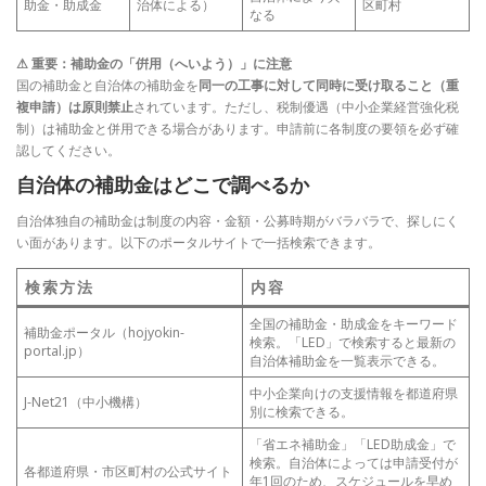
助金・助成金
治体による）
区町村
なる
⚠ 重要：補助金の「倂用（へいよう）」に注意
国の補助金と自治体の補助金を
同一の工事に対して同時に受け取ること（重
複申請）は原則禁止
されています。ただし、税制優遇（中小企業経営強化税
制）は補助金と併用できる場合があります。申請前に各制度の要領を必ず確
認してください。
自治体の補助金はどこで調べるか
自治体独自の補助金は制度の内容・金額・公募時期がバラバラで、探しにく
い面があります。以下のポータルサイトで一括検索できます。
検索方法
内容
全国の補助金・助成金をキーワード
補助金ポータル（hojyokin-
検索。「LED」で検索すると最新の
portal.jp）
自治体補助金を一覧表示できる。
中小企業向けの支援情報を都道府県
J-Net21（中小機構）
別に検索できる。
「省エネ補助金」「LED助成金」で
検索。自治体によっては申請受付が
各都道府県・市区町村の公式サイト
年1回のため、スケジュールを早め