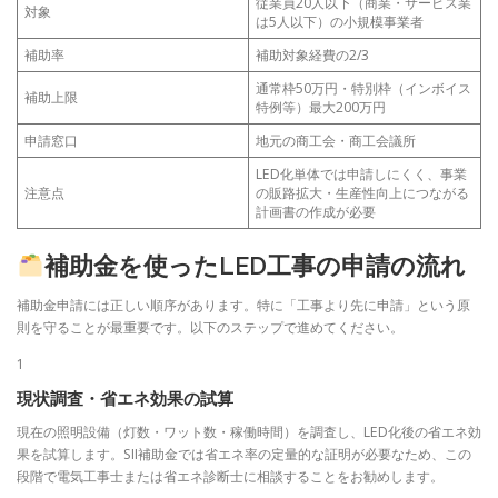
従業員20人以下（商業・サービス業
対象
は5人以下）の小規模事業者
補助率
補助対象経費の2/3
通常枠50万円・特別枠（インボイス
補助上限
特例等）最大200万円
申請窓口
地元の商工会・商工会議所
LED化単体では申請しにくく、事業
注意点
の販路拡大・生産性向上につながる
計画書の作成が必要
補助金を使ったLED工事の申請の流れ
補助金申請には正しい順序があります。特に「工事より先に申請」という原
則を守ることが最重要です。以下のステップで進めてください。
1
現状調査・省エネ効果の試算
現在の照明設備（灯数・ワット数・稼働時間）を調査し、LED化後の省エネ効
果を試算します。SII補助金では省エネ率の定量的な証明が必要なため、この
段階で電気工事士または省エネ診断士に相談することをお勧めします。