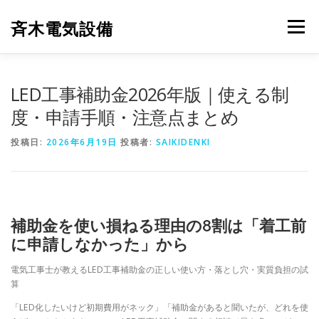
コ
ン
斉木電気設備
メニュー
テ
ン
ツ
へ
斉木電気設備について
事例紹介
施工実績
LED工事補助金2026年版｜使える制
ス
キ
度・申請手順・注意点まとめ
ッ
プ
ニュース
お問合せ
投稿日:
2026年6月19日
投稿者:
SAIKIDENKI
補助金を使い損ねる理由の8割は「着工前
に申請しなかった」から
電気工事士が教えるLED工事補助金の正しい使い方・落とし穴・実質負担の試
算
「LED化したいけど初期費用がネック」「補助金があると聞いたが、どれを使