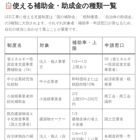
使える補助金・助成金の種類一覧
LED工事に使える支援制度は「国の補助金」「税制優遇」「自治体の助成金」
の3種類に大別されます。それぞれ対象者・補助率・申請窓口が異なるため、
自社の状況に合わせて選ぶことが重要です。
補助率・上
制度名
対象
申請窓口
限
省エネルギー投
SII（省エネルギ
法人・個人事業
1/3〜1/2
資促進支援事業
ー投資促進支援
主
上限あり
費補助金（SII）
事業者）
中小企業経営強
即時償却または
経済産業省・税
中小企業者
化税制
税額控除10%
務署
2/3
小規模事業者持
商工会・商工会
小規模事業者
上限50〜200万
続化補助金
議所
円
既存建築物省エ
1/3
ネ化推進事業
建築物オーナー
建物全体の省エ
国土交通省
（国土交通省）
ネ改修
1/4〜1/2
自治体独自の補
法人・個人（自
各都道府県・市
自治体により異