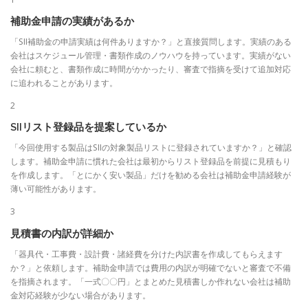
補助金申請の実績があるか
「SII補助金の申請実績は何件ありますか？」と直接質問します。実績のある
会社はスケジュール管理・書類作成のノウハウを持っています。実績がない
会社に頼むと、書類作成に時間がかかったり、審査で指摘を受けて追加対応
に追われることがあります。
2
SIIリスト登録品を提案しているか
「今回使用する製品はSIIの対象製品リストに登録されていますか？」と確認
します。補助金申請に慣れた会社は最初からリスト登録品を前提に見積もり
を作成します。「とにかく安い製品」だけを勧める会社は補助金申請経験が
薄い可能性があります。
3
見積書の内訳が詳細か
「器具代・工事費・設計費・諸経費を分けた内訳書を作成してもらえます
か？」と依頼します。補助金申請では費用の内訳が明確でないと審査で不備
を指摘されます。「一式〇〇円」とまとめた見積書しか作れない会社は補助
金対応経験が少ない場合があります。