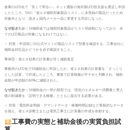
倉庫のLED化で「安くて明るい」ネット通販の海外製LED投光器を選定し申請
したところ、SIIの「省エネ補助対象製品リスト」に未登録の製品だったため
対象外となり、急きょ国内メーカー品に変更する羽目になった。
なぜ起きたか：
SII補助金では補助対象製品がリスト登録制になっており、全
てのLED製品が対象になるわけではない。
✓ 対策：申請前にSII公式サイトの製品リストで型番を確認する。工事会社に
補助金対応品かどうかを必ず確認すること。
事例③：省エネ効果の計算書が甘く減額査定
事務所のLED化でSII補助金に申請したが、省エネ効果の計算書を「ざっくり
とした試算」で作成したところ、審査で計算根拠が不十分と判断され、補助
金額が申請額の60%に減額された。
なぜ起きたか：
SII補助金の一部の類型では、現況のエネルギー消費量と導入
後の削減量を「証明できる根拠」とともに提出する必要がある。
✓ 対策：電気料金明細・デマンドデータ・稼働時間記録など客観的なデータ
を揃え、省エネ診断士または電気工事士に計算書の作成を依頼する。
工事費の実態と補助金後の実質負担試
算