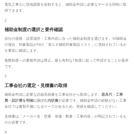
電気工事士に現地調査を依頼すると、補助金申請に必要なデータを同時に取
得できます。
2
補助金制度の選択と要件確認
自社の規模・設置場所・工事内容に合った補助金制度を選びます。SII補助金
の場合、対象製品がSIIの「省エネ補助対象製品リスト」に登録されているか
を事前に確認します。
複数制度への重複申請は禁止。最も有利な1制度に絞って申請することが基本
です。
3
工事会社の選定・見積書の取得
補助金申請に必要な詳細見積書を工事会社から取得します。
器具代・工事
費・設計費を明確に分けた内訳書
が必要です。補助金申請の経験がない工事
会社では書類不備になるケースがあるため、実績を確認してください。
見積書は「メーカー名・型番・単価・数量・工事内容」が明記されているも
のが必要です。
4