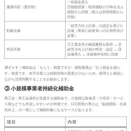
一括損金算入
優遇内容（選択制）
②税額控除：取得価額の10%を法人
税額から控除（個人は所得税額から
控除）
「経営力向上計画」の認定を受けた
対象設備
設備（事前に経産省への計画申請が
必要）
①工業会等の確認書類を取得 → ②
申請手順
経営力向上計画の申請・認定 → ③
設備導入 → ④税務申告時に控除
ポイント：
補助金は「もらう」制度ですが、税制優遇は「払う税金を減ら
す」制度です。赤字企業には税額控除の恩恵が少ないため、税理士と相談し
ながら活用判断することをお勧めします。
③ 小規模事業者持続化補助金
商工会・商工会議所が支援する補助金で、小規模な飲食店・小売店・サービ
ス業などでも申請しやすいのが特徴です。LED照明の導入は「販路開拓・生産
性向上」の一環として補助対象になるケースがあります。
項目
内容