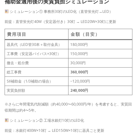
補助金適用後の実質負担シミュレーション
シミュレーション① 事務所30灯のLED化（直管蛍光灯→LED）
前提：直管蛍光灯40W（安定器付き）30灯 → LED20W×30灯に更新
費用項目
金額（目安）
器具代（LED管30本＋取付金具）
180,000円
工事費（安定器バイパス×30灯）
150,000円
撤去・処分費
30,000円
総工事費
360,000円
SII補助金（1/3補助の場合）
−120,000円
実質負担額
240,000円
※さらに年間電気代削減額（約40,000〜60,000円/年）を考慮すると、実質回
収期間は約4〜5年。
シミュレーション② 工場水銀灯10灯のLED化
前提：水銀灯400W×10灯 → LED150W×10灯に器具ごと更新