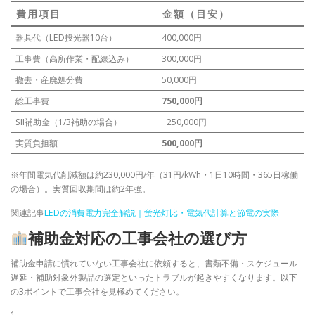
費用項目
金額（目安）
器具代（LED投光器10台）
400,000円
工事費（高所作業・配線込み）
300,000円
撤去・産廃処分費
50,000円
総工事費
750,000円
SII補助金（1/3補助の場合）
−250,000円
実質負担額
500,000円
※年間電気代削減額は約230,000円/年（31円/kWh・1日10時間・365日稼働
の場合）。実質回収期間は約2年強。
関連記事
LEDの消費電力完全解説｜蛍光灯比・電気代計算と節電の実際
補助金対応の工事会社の選び方
補助金申請に慣れていない工事会社に依頼すると、書類不備・スケジュール
遅延・補助対象外製品の選定といったトラブルが起きやすくなります。以下
の3ポイントで工事会社を見極めてください。
1