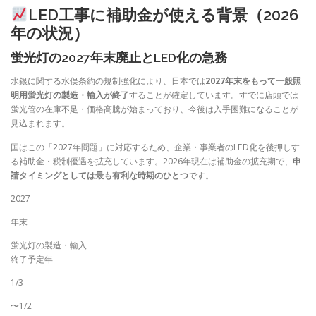
LED工事に補助金が使える背景（2026
年の状況）
蛍光灯の2027年末廃止とLED化の急務
水銀に関する水俣条約の規制強化により、日本では
2027年末をもって一般照
明用蛍光灯の製造・輸入が終了
することが確定しています。すでに店頭では
蛍光管の在庫不足・価格高騰が始まっており、今後は入手困難になることが
見込まれます。
国はこの「2027年問題」に対応するため、企業・事業者のLED化を後押しす
る補助金・税制優遇を拡充しています。2026年現在は補助金の拡充期で、
申
請タイミングとしては最も有利な時期のひとつ
です。
2027
年末
蛍光灯の製造・輸入
終了予定年
1/3
〜1/2