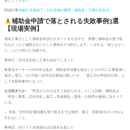
存してください。
関連記事
水銀灯 生産終了｜LED交換の費用・補助金・工事の注意点
補助金申請で落とされる失敗事例3選
【現場実例】
電気工事士として補助金申請のサポートをする中で、実際に補助金が受け取
れなかったり減額されたりした事例を3つ紹介します。いずれも「知らなかっ
た」だけで防げた失敗です。
事例①：交付決定前に工事を始めてしまった
飲食店オーナーがLED化を急ぎ、補助金申請書を提出したその日に工事業者に
発注し着工。1か月後に交付決定通知が届いたが、「着工日が申請日以前」と
して全額対象外になった。
なぜ起きたか：
「申請さえ出せばすぐ始められる」という誤解。補助金は
「申請→審査→交付決定→着工→実績報告→受取」の順序が厳格に決まって
いる。
✓ 対策：交付決定通知書を受け取るまでは契約・着工・部材発注のいずれも
行わないこと。
事例②：SIIリスト未登録のLED器具を選んだ