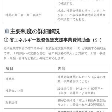
に確認する。
地域の補助金情報を持っていること
地元の商工会・商工会議所
が多い。小規模事業者持続化補助金
の申請窓口でもある。
主要制度の詳細解説
① 省エネルギー投資促進支援事業費補助金（SII）
経済産業省所管の省エネルギー投資促進支援事業者（SII）が実施する補助金
です。LED照明への交換を含む「省エネ設備の導入」が対象で、工場・事務
所・店舗・倉庫など幅広い用途に対応します。
項目
内容
補助対象経費の1/3〜1/2（設備の種
補助率
類・事業者規模による）
設備単位型：1件あたり100万円〜
補助金の上限
（年度・公募回により変動）
SIIが公表する「省エネ補助対象製品
対象設備
リスト」に登録されたLED照明器具