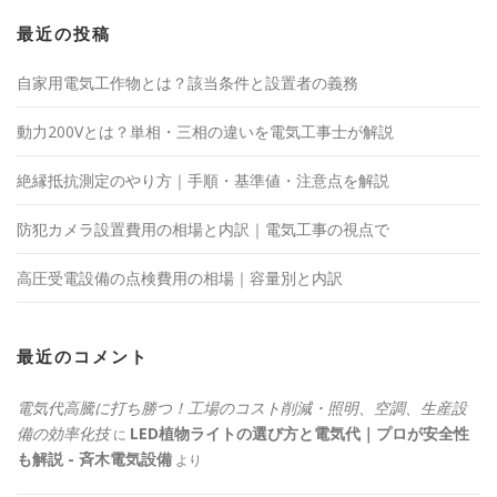
最近の投稿
自家用電気工作物とは？該当条件と設置者の義務
動力200Vとは？単相・三相の違いを電気工事士が解説
絶縁抵抗測定のやり方｜手順・基準値・注意点を解説
防犯カメラ設置費用の相場と内訳｜電気工事の視点で
高圧受電設備の点検費用の相場｜容量別と内訳
最近のコメント
電気代高騰に打ち勝つ！工場のコスト削減・照明、空調、生産設
備の効率化技
LED植物ライトの選び方と電気代｜プロが安全性
に
も解説 - 斉木電気設備
より