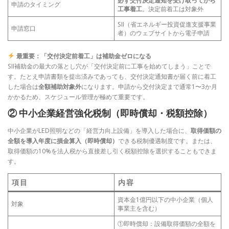
必ず交付決定通知を受け取ってから
申請のタイミング
工事着工
。決定前着工は対象外
SII（省エネルギー投資促進支援事業
申請窓口
者）のウェブサイトから電子申請
最重要：「交付決定前着工」は補助金ゼロになる
SII補助金の最大の落とし穴が「交付決定前に工事を始めてしまう」ことで
す。たとえ申請書類を提出済みであっても、交付決定通知書が届く前に着工
した場合は
全額補助対象外
になります。申請から交付決定まで通常1〜3か月
かかるため、スケジュール管理が極めて重要です。
② 中小企業経営強化税制（即時償却・税額控除）
中小企業がLED照明などの「経営力向上設備」を導入した場合に、
取得価額の
全額を導入年度に損金算入（即時償却）
できる税制優遇制度です。または、
取得価額の10%を法人税から直接差し引く税額控除を選択することもできま
す。
項目
内容
資本金1億円以下の中小企業（個人
対象
事業主を含む）
①即時償却：設備取得価額の全額を