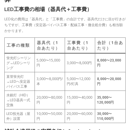
LED工事費の相場（器具代＋工事費）
LED化の費用は「器具代」と「工事費」の合計です。器具代だけに目が行きが
ちですが、工事費（安定器バイパス工事・配線工事・撤去処分費）も相当額
かかります。
器具代（1
工事費（1
合計（1台あ
工事の種類
台あたり）
台あたり）
たり）
蛍光灯シーリン
5,000〜15,000
8,000〜23,000
グ→LEDシーリ
3,000〜8,000円
円
円
ング
直管蛍光灯
3,000〜8,000円/
5,000〜12,000
8,000〜20,000
→LEDへ安定器
本
円/灯具
円
バイパス工事
水銀灯（HID）
20,000〜80,000
15,000〜40,000
35,000〜
→LED器具一式
円
円
120,000円
交換
LED投光器（屋
10,000〜50,000
20,000〜60,000
30,000〜
外）設置
円
円
110,000円