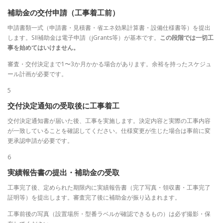
補助金の交付申請（工事着工前）
申請書類一式（申請書・見積書・省エネ効果計算書・設備仕様書等）を提出
します。SII補助金は電子申請（jGrants等）が基本です。
この段階では一切工
事を始めてはいけません。
審査・交付決定まで1〜3か月かかる場合があります。余裕を持ったスケジュ
ール計画が必要です。
5
交付決定通知の受取後に工事着工
交付決定通知書が届いた後、工事を実施します。決定内容と実際の工事内容
が一致していることを確認してください。仕様変更が生じた場合は事前に変
更承認申請が必要です。
6
実績報告書の提出・補助金の受取
工事完了後、定められた期限内に実績報告書（完了写真・領収書・工事完了
証明等）を提出します。審査完了後に補助金が振り込まれます。
工事前後の写真（設置場所・型番ラベルが確認できるもの）は必ず撮影・保