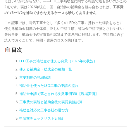
えばいいかわからない」——LED工事補助金に関する相談で最も多いのがこの
2点です。実は2026年現在、国・自治体の補助金を組み合わせれば、
工事費
の1/3〜1/2を補助でまかなえるケースも珍しくありません
。
この記事では、電気工事士として多くのLED化工事に携わった経験をもとに、
使える補助金制度の全体像、正しい申請手順、補助金申請で落とされやすい
失敗事例、補助金後の実質負担試算まで体系的に解説します。申請前に必ず
読んでおくことで、時間・費用のロスを防げます。
目次
LED工事に補助金が使える背景（2026年の状況）
使える補助金・助成金の種類一覧
主要制度の詳細解説
補助金を使ったLED工事の申請の流れ
補助金申請で落とされる失敗事例3選【現場実例】
工事費の実態と補助金後の実質負担試算
補助金対応の工事会社の選び方
申請前チェックリスト8項目