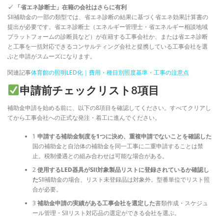
✓ 「省エネ診断士」在籍の会社はさらに有利
SII補助金の一部の類型では、省エネ診断の結果に基づく省エネ効果計算書の
提出が必要です。省エネ診断士（エネルギー管理士・省エネルギー相談地域
プラットフォームの診断員など）が在籍する工事会社か、または省エネ診断
と工事を一括対応できるコンサルティング会社と提携している工事会社を選
ぶと申請がスムーズになります。
関連記事
体育館の照明LED化｜費用・種目別照度基準・工事の注意点
申請前チェックリスト8項目
補助金申請を始める前に、以下の8項目を確認してください。すべてクリアし
てから工事会社への正式な発注・着工に進んでください。
1
申請する補助金制度を1つに決め、重複申請でないことを確認した
国の補助金と自治体の補助金を同一工事に二重申請することは禁
止。税制優遇との組み合わせは可能な場合がある。
2
使用するLED器具がSII対象製品リストに登録されているか確認し
た
SII補助金の場合、リスト未登録品は対象外。型番単位でリスト照
合が必要。
3
補助金申請の実績がある工事会社を選定した
書類作成・スケジュ
ール管理・SIIリスト対応品の選定ができる会社を選ぶ。