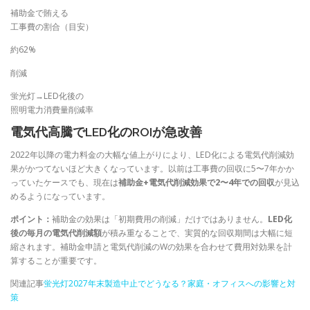
補助金で賄える
工事費の割合（目安）
約62%
削減
蛍光灯→LED化後の
照明電力消費量削減率
電気代高騰でLED化のROIが急改善
2022年以降の電力料金の大幅な値上がりにより、LED化による電気代削減効
果がかつてないほど大きくなっています。以前は工事費の回収に5〜7年かか
っていたケースでも、現在は
補助金+電気代削減効果で2〜4年での回収
が見込
めるようになっています。
ポイント：
補助金の効果は「初期費用の削減」だけではありません。
LED化
後の毎月の電気代削減額
が積み重なることで、実質的な回収期間は大幅に短
縮されます。補助金申請と電気代削減のWの効果を合わせて費用対効果を計
算することが重要です。
関連記事
蛍光灯2027年末製造中止でどうなる？家庭・オフィスへの影響と対
策