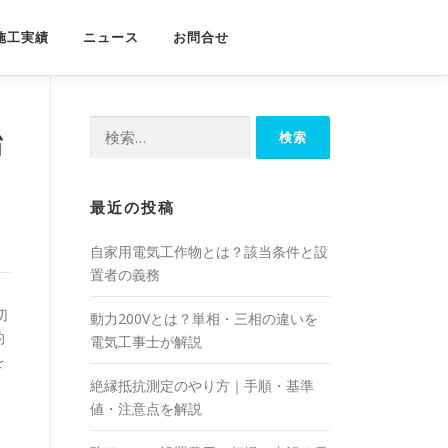
施工実績
ニュース
お問合せ
検
始
索:
最近の投稿
自家用電気工作物とは？該当条件と設
置者の義務
切
動力200Vとは？単相・三相の違いを
的
電気工事士が解説
を
絶縁抵抗測定のやり方｜手順・基準
値・注意点を解説