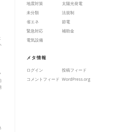
、
地震対策
太陽光発電
、
未分類
法規制
省エネ
節電
緊急対応
補助金
は
電気設備
い
メタ情報
ログイン
投稿フィード
少
コメントフィード
WordPress.org
的
期
色