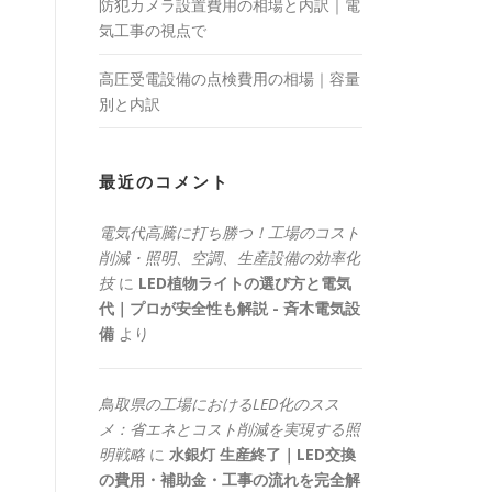
防犯カメラ設置費用の相場と内訳｜電
気工事の視点で
高圧受電設備の点検費用の相場｜容量
別と内訳
最近のコメント
電気代高騰に打ち勝つ！工場のコスト
削減・照明、空調、生産設備の効率化
技
に
LED植物ライトの選び方と電気
代｜プロが安全性も解説 - 斉木電気設
備
より
鳥取県の工場におけるLED化のスス
メ：省エネとコスト削減を実現する照
明戦略
に
水銀灯 生産終了｜LED交換
の費用・補助金・工事の流れを完全解