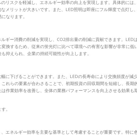
へのリスクを軽減し、エネルギー効率の向上を実現します。具体的には
的なメリットが大きいです。また、LED照明は即座にフル輝度で点灯し
易になります。
ネルギー消費の削減を実現し、CO2排出量の削減に貢献できます。LED
に変換するため、従来の蛍光灯に比べて環境への有害な影響が非常に低
染も抑えられ、企業の持続可能性が向上します。
大幅に下げることができます。また、LEDの長寿命により交換頻度が減
。これらの要素が合わさることで、初期投資の回収期間を短縮し、長期
上は作業効率を改善し、全体の業務パフォーマンスを向上させる効果も
ます。
）、エネルギー効率を主要な基準として考慮することが重要です。特に