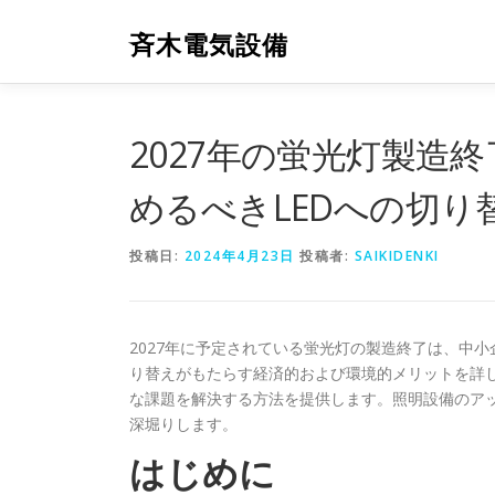
コ
ン
斉木電気設備
テ
ン
ツ
へ
2027年の蛍光灯製造
ス
キ
めるべきLEDへの切り
ッ
プ
投稿日:
2024年4月23日
投稿者:
SAIKIDENKI
2027年に予定されている蛍光灯の製造終了は、中
り替えがもたらす経済的および環境的メリットを詳
な課題を解決する方法を提供します。照明設備のア
深堀りします。
はじめに