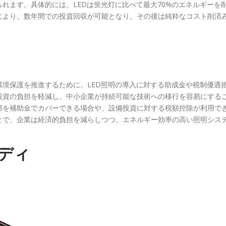
れます。具体的には、LEDは蛍光灯に比べて最大70%のエネルギーを
により、数年間での投資回収が可能となり、その後は純粋なコスト削済
境保護を推進するために、LED照明の導入に対する助成金や税制優遇
投資の負担を軽減し、中小企業が持続可能な技術への移行を容易にする
部を補助金でカバーできる場合や、設備投資に対する税額控除が利用で
とで、企業は経済的負担を減らしつつ、エネルギー効率の高い照明シス
ディ