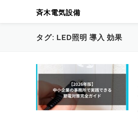
コ
ン
斉木電気設備
テ
ン
ツ
タグ:
LED照明 導入 効果
へ
ス
キ
ッ
プ