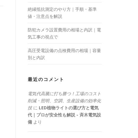
絶縁抵抗測定のやり方｜手順・基準
値・注意点を解説
防犯カメラ設置費用の相場と内訳｜電
気工事の視点で
高圧受電設備の点検費用の相場｜容量
別と内訳
最近のコメント
電気代高騰に打ち勝つ！工場のコスト
削減・照明、空調、生産設備の効率化
技
に
LED植物ライトの選び方と電気
代｜プロが安全性も解説 - 斉木電気設
備
より