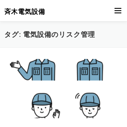
コ
ン
斉木電気設備
メニュー
テ
ン
ツ
へ
斉木電気設備について
事例紹介
施工実績
タグ:
電気設備のリスク管理
ス
キ
ッ
プ
ニュース
お問合せ