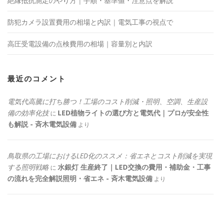
絶縁抵抗測定のやり方｜手順・基準値・注意点を解説
防犯カメラ設置費用の相場と内訳｜電気工事の視点で
高圧受電設備の点検費用の相場｜容量別と内訳
最近のコメント
電気代高騰に打ち勝つ！工場のコスト削減・照明、空調、生産設
備の効率化技
LED植物ライトの選び方と電気代｜プロが安全性
に
も解説 - 斉木電気設備
より
鳥取県の工場におけるLED化のススメ：省エネとコスト削減を実現
する照明戦略
水銀灯 生産終了｜LED交換の費用・補助金・工事
に
の流れを完全解説照明・省エネ - 斉木電気設備
より