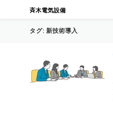
コ
ン
斉木電気設備
テ
ン
ツ
タグ:
新技術導入
へ
ス
キ
ッ
プ