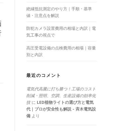
絶縁抵抗測定のやり方｜手順・基準
値・注意点を解説
画
防犯カメラ設置費用の相場と内訳｜電
析
気工事の視点で
高圧受電設備の点検費用の相場｜容量
別と内訳
最近のコメント
電気代高騰に打ち勝つ！工場のコスト
削減・照明、空調、生産設備の効率化
技
に
LED植物ライトの選び方と電気
代｜プロが安全性も解説 - 斉木電気設
備
より