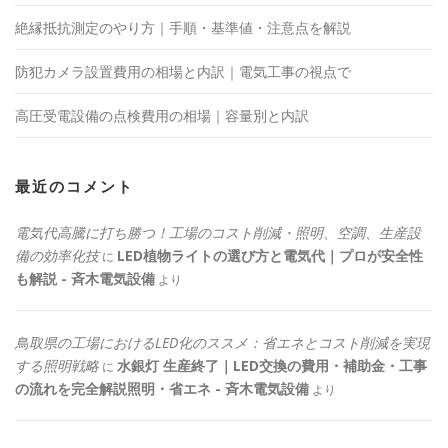
絶縁抵抗測定のやり方｜手順・基準値・注意点を解説
防犯カメラ設置費用の相場と内訳｜電気工事の視点で
高圧受電設備の点検費用の相場｜容量別と内訳
最近のコメント
電気代高騰に打ち勝つ！工場のコスト削減・照明、空調、生産設
備の効率化技
LED植物ライトの選び方と電気代｜プロが安全性
に
も解説 - 斉木電気設備
より
鳥取県の工場におけるLED化のススメ：省エネとコスト削減を実現
する照明戦略
水銀灯 生産終了｜LED交換の費用・補助金・工事
に
の流れを完全解説照明・省エネ - 斉木電気設備
より