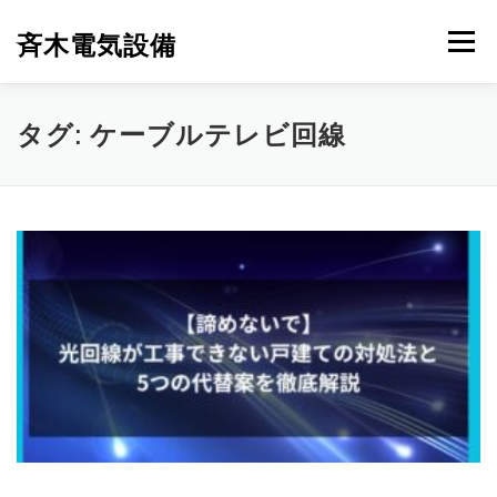
コ
ン
斉木電気設備
メニュー
テ
ン
ツ
へ
斉木電気設備について
事例紹介
施工実績
タグ:
ケーブルテレビ回線
ス
キ
ッ
プ
ニュース
お問合せ