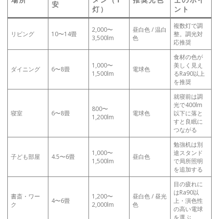
安
灯）
ント
複数灯で調
2,000〜
昼白色 / 温白
リビング
10〜14畳
整。調光対
3,500lm
色
応推奨
食材の色が
1,000〜
美しく見え
ダイニング
6〜8畳
電球色
1,500lm
るRa90以上
を推奨
就寝前は調
光で400lm
800〜
寝室
6〜8畳
電球色
以下に落と
1,200lm
すと良眠に
つながる
勉強机は別
1,000〜
途スタンド
子ども部屋
4.5〜6畳
昼白色
1,500lm
で局所照明
を追加する
目の疲れに
はRa90以
書斎・ワー
1,200〜
昼白色 / 昼光
4〜6畳
上・演色性
ク
2,000lm
色
の高い電球
を選ぶ