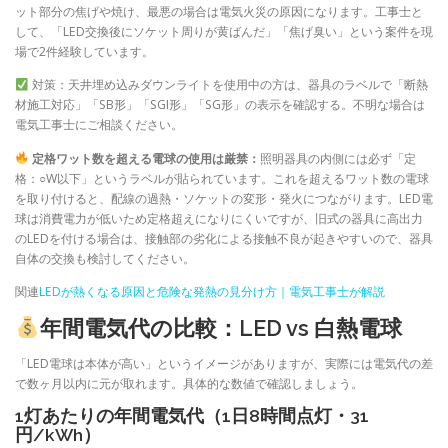
ット部分の焦げや焼け、最悪の場合は電気火災の原因になります。工事士と
して、「LED交換後にソケット周りが黄ばんだ」「焦げ臭い」という案件を現
場で2件経験しています。
対策：天井埋め込みダウンライトを使用中の方は、器具のラベルで「断熱
材施工対応」「SB形」「SGI形」「SG形」の表示を確認する。不明な場合は
電気工事士にご相談ください。
定格ワット数を超える電球の使用は厳禁：
照明器具の内側には必ず「定
格：○W以下」というラベルが貼られています。これを超えるワット数の電球
を取り付けると、配線の過熱・ソケットの変形・発火につながります。LED電
球は消費電力が低いため定格超えになりにくいですが、旧式の器具に高出力
のLEDを付ける場合は、接触部の劣化による接触不良が起きやすいので、器具
自体の交換も検討してください。
関連
LEDが熱くなる原因と危険な発熱の見分け方｜電気工事士が解説
年間電気代の比較：LED vs 白熱電球
「LED電球は本体が高い」というイメージがありますが、実際には電気代の差
で数ヶ月以内に元が取れます。具体的な数値で確認しましょう。
1灯あたりの年間電気代（1日8時間点灯・31
円/kWh）