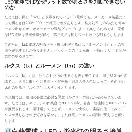
LED電球ではなぜワット数で明るさを判断できない
のか
たとえば、同じ「8W」と表示されているLED電球でも、メーカーや製品によ
って明るさは700〜900lmの範囲で差があります。発光効率（1Wあたり何ル
ーメン出せるか）がメーカーや製品グレードによって異なるためです。安価
なLED電球は発光効率が低く、高品質品は同じワット数でも明るくなります。
このため、LED電球の明るさを正確に把握するには「ルーメン（lm）」の数
値を確認するしかありません。パッケージの「全光束：○○lm」という表記が
実際の明るさです。
ルクス（lx）とルーメン（lm）の違い
「ルクス（lx）」は、照らされた面の明るさを表す単位です。同じ810lmの電
球でも、天井に取り付ける高さ・配光角・部屋の壁の色によって、机の上や
床面の明るさ（ルクス）は大きく変わります。
JIS規格では、住宅の各室に必要な照度（ルクス）の目安が定められていま
す。たとえば、キッチンの作業台は200〜500lx、書斎・勉強机は300〜750lx
が推奨されます。電球選びではまずルーメンで比較し、実際に使ってみてル
クスが足りなければ灯数を増やす、または高ルーメンの電球に変えると解決
します。
白熱電球・LED・蛍光灯の明るさ換算