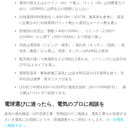
電球の明るさはルーメン（lm）で選ぶ。ワット（W）は消費電力で
あり、LED時代には明るさの指標にならない
白熱電球60W形相当 ＝ 約810lm・LED7W。換算表を参考に、器具
に記載された白熱電球のワット数から適切なルーメン数を選ぶ
部屋別の目安は「畳数 × 400〜500lm」。リビング（2,000〜
3,500lm）から廊下（300〜500lm）まで用途で選ぶ
光色は電球色（リビング・寝室）・昼白色（キッチン・洗面）・昼
光色（書斎）から選ぶ。洗面・キッチンはRa90以上推奨
配光角の違いで体感明るさが3割以上変わる。シーリングには全方向
270°以上タイプを選ぶ
密閉型器具・断熱材施工器具には必ず対応品のLED電球を使う。非
対応品は故障・発火リスクがある
LED化で年間4,800〜8,000円の電気代節約（60〜100W形1灯）。購
入費は1〜2ヶ月で回収できる
電球選びに迷ったら、電気のプロに相談を
器具の適合確認・LED交換工事・照明設計のご相談は、電気工事士が在籍する
さいき電気にお気軽にどうぞ。現場調査からご対応いたします。
さいき電気
に相談する →