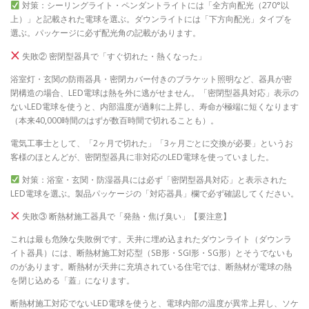
対策：シーリングライト・ペンダントライトには「全方向配光（270°以
上）」と記載された電球を選ぶ。ダウンライトには「下方向配光」タイプを
選ぶ。パッケージに必ず配光角の記載があります。
失敗② 密閉型器具で「すぐ切れた・熱くなった」
浴室灯・玄関の防雨器具・密閉カバー付きのブラケット照明など、器具が密
閉構造の場合、LED電球は熱を外に逃がせません。「密閉型器具対応」表示の
ないLED電球を使うと、内部温度が過剰に上昇し、寿命が極端に短くなります
（本来40,000時間のはずが数百時間で切れることも）。
電気工事士として、「2ヶ月で切れた」「3ヶ月ごとに交換が必要」というお
客様のほとんどが、密閉型器具に非対応のLED電球を使っていました。
対策：浴室・玄関・防湿器具には必ず「密閉型器具対応」と表示された
LED電球を選ぶ。製品パッケージの「対応器具」欄で必ず確認してください。
失敗③ 断熱材施工器具で「発熱・焦げ臭い」【要注意】
これは最も危険な失敗例です。天井に埋め込まれたダウンライト（ダウンラ
イト器具）には、断熱材施工対応型（SB形・SGI形・SG形）とそうでないも
のがあります。断熱材が天井に充填されている住宅では、断熱材が電球の熱
を閉じ込める「蓋」になります。
断熱材施工対応でないLED電球を使うと、電球内部の温度が異常上昇し、ソケ