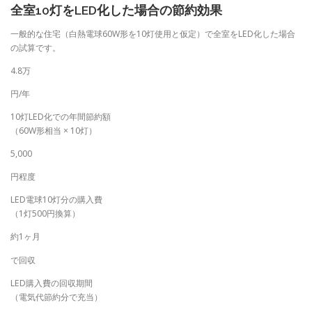
全室10灯をLED化した場合の節約効果
一般的な住宅（白熱電球60W形を10灯使用と仮定）で全室をLED化した場合
の試算です。
4.8万
円/年
10灯LED化での年間節約額
（60W形相当 × 10灯）
5,000
円程度
LED電球10灯分の購入費
（1灯500円換算）
約1ヶ月
で回収
LED購入費の回収期間
（電気代節約分で充当）