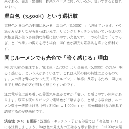
果がある。書斎・勉強机・作業スペースに向いているが、使いすぎると疲れ
やすい。
温白色（3,500K）という選択肢
電球色と昼白色の中間にあたる「温白色（3,500K）」も増えています。やや
温かみがありながら白っぽい光で、リビングとキッチンが続いているLDKや、
家族全員が使う多目的な部屋に使いやすい光色です。一つの部屋で「くつろ
ぎ」と「作業」の両方を行う場合、温白色か調光対応器具を選ぶと便利で
す。
同じルーメンでも光色で「暗く感じる」理由
同じ810lmの電球でも、電球色（2,700K）より昼白色（5,000K）の方が「明
るく感じる」という人が多くいます。これは人間の目の特性によるもので
す。人の目は青みがかった光（高ケルビン）に敏感に反応するため、同じ光
量でも昼白色の方が明るく感じやすいのです。
逆に電球色は落ち着いた雰囲気を生みますが「暗い」と感じやすい傾向があ
ります。寝室や夜のリビングで電球色が「暗すぎる」と感じる場合は、ルー
メン数を一段階上げる（例：810lm → 1,000lm）か、調光機能付きの器具で
調整するのが効果的です。
演色性（Ra）も重要：
洗面所・キッチン・子ども部屋では「演色性（Ra）」
にも注目しましょう。Raは色の見え方の正確さを示す指標で、Ra100が太陽