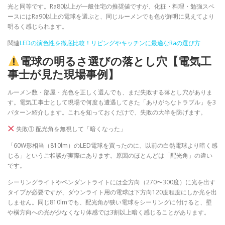
光と同等です。Ra80以上が一般住宅の推奨値ですが、化粧・料理・勉強スペ
ースにはRa90以上の電球を選ぶと、同じルーメンでも色が鮮明に見えてより
明るく感じられます。
関連
LEDの演色性を徹底比較！リビングやキッチンに最適なRaの選び方
電球の明るさ選びの落とし穴【電気工
事士が見た現場事例】
ルーメン数・部屋・光色を正しく選んでも、まだ失敗する落とし穴がありま
す。電気工事士として現場で何度も遭遇してきた「ありがちなトラブル」を3
パターン紹介します。これを知っておくだけで、失敗の大半を防げます。
失敗① 配光角を無視して「暗くなった」
「60W形相当（810lm）のLED電球を買ったのに、以前の白熱電球より暗く感
じる」というご相談が実際にあります。原因のほとんどは「配光角」の違い
です。
シーリングライトやペンダントライトには全方向（270〜300度）に光を出す
タイプが必要ですが、ダウンライト用の電球は下方向120度程度にしか光を出
しません。同じ810lmでも、配光角が狭い電球をシーリングに付けると、壁
や横方向への光が少なくなり体感では3割以上暗く感じることがあります。