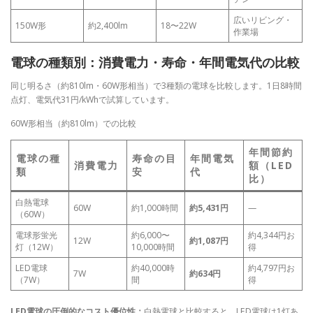
広いリビング・
150W形
約2,400lm
18〜22W
作業場
電球の種類別：消費電力・寿命・年間電気代の比較
同じ明るさ（約810lm・60W形相当）で3種類の電球を比較します。1日8時間
点灯、電気代31円/kWhで試算しています。
60W形相当（約810lm）での比較
年間節約
電球の種
寿命の目
年間電気
消費電力
額（LED
類
安
代
比）
白熱電球
60W
約1,000時間
約5,431円
—
（60W）
電球形蛍光
約6,000〜
約4,344円お
12W
約1,087円
灯（12W）
10,000時間
得
LED電球
約40,000時
約4,797円お
7W
約634円
（7W）
間
得
LED電球の圧倒的なコスト優位性：
白熱電球と比較すると、LED電球は1灯あ