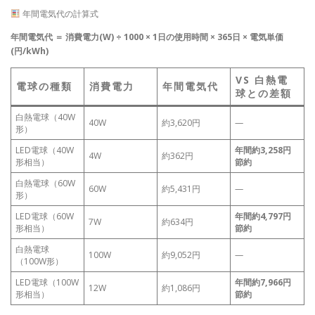
年間電気代の計算式
年間電気代 ＝ 消費電力(W) ÷ 1000 × 1日の使用時間 × 365日 × 電気単価
(円/kWh)
VS 白熱電
電球の種類
消費電力
年間電気代
球との差額
白熱電球（40W
40W
約3,620円
—
形）
LED電球（40W
年間約3,258円
4W
約362円
形相当）
節約
白熱電球（60W
60W
約5,431円
—
形）
LED電球（60W
年間約4,797円
7W
約634円
形相当）
節約
白熱電球
100W
約9,052円
—
（100W形）
LED電球（100W
年間約7,966円
12W
約1,086円
形相当）
節約