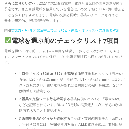
さらに知りたい方へ：
2027年末に白熱電球・電球形蛍光灯の国内製造が終了
予定です。まだ白熱電球を使用している場合は、今のうちにLEDへ切り替える
ことを強くおすすめします。電球の交換と同時に器具のチェックも行うと、
安全で経済的な照明環境が整います。
関連
蛍光灯2027年末製造中止でどうなる？家庭・オフィスへの影響と対策
電球を選ぶ前のチェックリスト7項目
電球を買いに行く前に、以下の7項目を確認しておくと失敗がゼロになりま
す。スマートフォンのメモに保存してから家電量販店へ行くのがおすすめで
す。
1
口金サイズ（E26 or E17）を確認する
照明器具のソケット部分の
直径。E26（直径26mm）が一般的で、E17（直径17mm）はコンパ
クト器具に多い。古い電球があれば金属部分の刻印を確認。なけれ
ば物差しで計測する。
2
器具の定格ワット数を確認する
器具内側のラベルに「最大60W」
などと記載されている。選ぶLED電球の消費電力（W）がその数値
以内であることを確認する。
3
密閉型器具かどうかを確認する
浴室灯・玄関の防雨器具・密閉カ
バー付き器具には「密閉型器具対応」のLED電球を選ぶ。非対応品