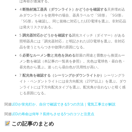
は寿命が激減する。
4
断熱材施工器具（ダウンライト）かどうかを確認する
天井埋め込
みダウンライトを使用中の場合、器具ラベルで「SB形」「SGI形」
「SG形」を確認し、同じ規格に対応したLED電球を選ぶ。非対応品
は発火リスクがある。
5
調光器対応かどうかを確認する
調光スイッチ（ダイマー）がある
照明器具には「調光器対応」と明記されたLED電球を選ぶ。非対応
品を使うとちらつきや故障の原因になる。
6
必要なルーメン数と光色を決める
部屋の用途と畳数から推奨ルー
メン数を確認（本記事の一覧表を参照）。光色は電球色・昼白色・
昼光色から選ぶ。迷ったら昼白色が汎用性が高い。
7
配光角を確認する（シーリングかダウンライトか）
シーリングラ
イト・ペンダントライトには全方向配光（270°以上）を選ぶ。ダウ
ンライトには下方向配光タイプを選ぶ。配光角が合わないと暗く感
じる原因になる。
関連
LEDか蛍光灯か、自分で確認できる5つの方法｜電気工事士が解説
関連
LEDの寿命は何年？長持ちさせる5つのコツと注意点
この記事のまとめ