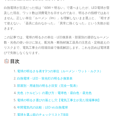
白熱電球が主流だった頃は「60W = 明るい」で選べましたが、LED電球が普
及した現在、ワット数は消費電力を示すものであり、明るさの指標ではあり
ません。正しい単位「ルーメン（lm）」を理解しないまま選ぶと、「暗すぎ
て使えない」「器具に合わなかった」「異常に熱くなった」という失敗が起
きます。
この記事では、電球の明るさの単位・LED換算表・部屋別の適切なルーメン
数・光色の使い分けに加え、配光角・断熱材施工器具の注意点・定格超えの
リスクまで、電気工事士の現場目線で徹底解説します。これを読めば電球選
びで失敗しなくなります。
目次
電球の明るさを表す3つの単位（ルーメン・ワット・ルクス）
白熱電球・LED・蛍光灯の明るさ換算表
部屋別・用途別の明るさ目安（完全一覧表）
光色（ケルビン）の選び方：電球色・昼白色・昼光色
電球の明るさ選びの落とし穴【電気工事士が見た現場事例】
年間電気代の比較：LED vs 白熱電球
電球を選ぶ前のチェックリスト7項目