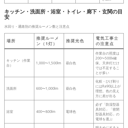
キッチン・洗面所・浴室・トイレ・廊下・玄関の目
安
水回り・通路別の推奨ルーメン数と注意点
推奨ルーメ
電気工事士
場所
推奨光色
ン（1灯）
の注意点
作業台の照度は
200〜500lx確
キッチン（作業
1,000〜1,500lm
昼白色
保。天井灯だけ
台）
では不足するこ
とが多い
化粧・ひげ剃り
にはRa90以上が
洗面所
600〜1,000lm
昼白色
理想。色の見え
方に差が出る
必ず「防湿型器
具対応」「密閉
浴室
400〜800lm
電球色
型器具対応」の
電球を選ぶ
明るめにすると