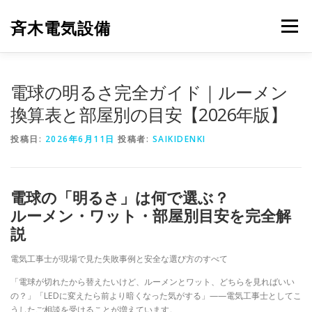
コ
ン
斉木電気設備
メニュー
テ
ン
ツ
へ
斉木電気設備について
事例紹介
施工実績
電球の明るさ完全ガイド｜ルーメン
ス
キ
換算表と部屋別の目安【2026年版】
ッ
プ
ニュース
お問合せ
投稿日:
2026年6月11日
投稿者:
SAIKIDENKI
電球の「明るさ」は何で選ぶ？
ルーメン・ワット・部屋別目安を完全解
説
電気工事士が現場で見た失敗事例と安全な選び方のすべて
「電球が切れたから替えたいけど、ルーメンとワット、どちらを見ればいい
の？」「LEDに変えたら前より暗くなった気がする」——電気工事士としてこ
うしたご相談を受けることが増えています。