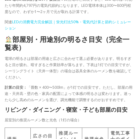
たり年間約4,797円の電気代節約になります。LED電球本体は300〜800円程
度なので、わずか1〜2ヶ月で元が取れる計算です。
関連
LEDの消費電力完全解説｜蛍光灯比50%・電気代計算と節約シミュレー
ション
部屋別・用途別の明るさ目安（完全一
覧表）
電球の明るさは部屋の用途と広さに合わせて選ぶ必要があります。明るすぎ
ると目が疲れ、暗すぎると作業効率が落ちます。下表は1灯での目安ですが、
シーリングライト（天井一体型）の場合は器具全体のルーメン数を確認して
ください。
計算の目安：
「畳数 × 400〜500lm」が1灯での目安です。ただし、部屋の用
途・天井高・壁の色・家具の配置によって体感の明るさは変わります。迷っ
たら少し高めのルーメンを選び、調光機能で調整するのがおすすめです。
リビング・ダイニング・寝室・子ども部屋の目安
居室別の推奨ルーメン数と光色（1灯の場合）
推奨ルー
電気工事
広さの目
場所
メン（1
推奨光色
士のポイ