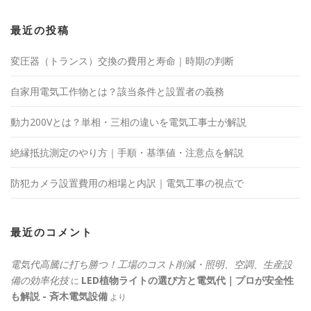
最近の投稿
変圧器（トランス）交換の費用と寿命｜時期の判断
自家用電気工作物とは？該当条件と設置者の義務
動力200Vとは？単相・三相の違いを電気工事士が解説
絶縁抵抗測定のやり方｜手順・基準値・注意点を解説
防犯カメラ設置費用の相場と内訳｜電気工事の視点で
最近のコメント
電気代高騰に打ち勝つ！工場のコスト削減・照明、空調、生産設
備の効率化技
LED植物ライトの選び方と電気代｜プロが安全性
に
も解説 - 斉木電気設備
より