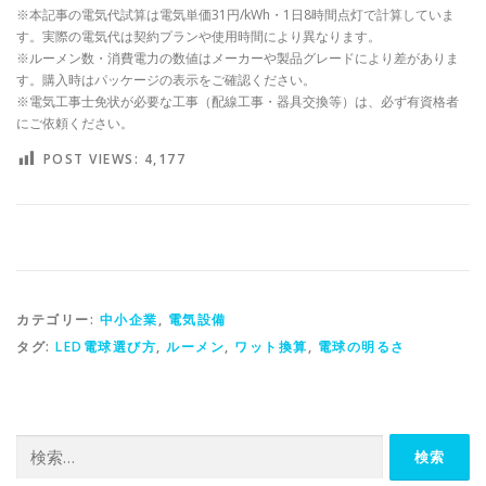
※本記事の電気代試算は電気単価31円/kWh・1日8時間点灯で計算していま
す。実際の電気代は契約プランや使用時間により異なります。
※ルーメン数・消費電力の数値はメーカーや製品グレードにより差がありま
す。購入時はパッケージの表示をご確認ください。
※電気工事士免状が必要な工事（配線工事・器具交換等）は、必ず有資格者
にご依頼ください。
POST VIEWS:
4,177
カテゴリー:
中小企業
,
電気設備
タグ:
LED電球選び方
,
ルーメン
,
ワット換算
,
電球の明るさ
検
索: