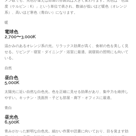
メン数でも、光色が違えば部屋の雰囲気は大きく変わります。光色は「色温
度（ケルビン：K）」という単位で表され、数値が低いほど暖色（オレンジ
系）、高いほど寒色（青白い）になります。
暖
電球色
2,700〜3,000K
温かみのあるオレンジ系の光。リラックス効果が高く、食材の色を美しく見
せる。リビング・寝室・ダイニング・浴室に最適。就寝前の照明にも向いて
いる。
自然
昼白色
5,000K
太陽光に近い自然な白色光。色を正確に見せる効果があり、集中力を維持し
やすい。キッチン・洗面所・子ども部屋・廊下・オフィスに最適。
青白
昼光色
6,500K
青みがかった鮮明な白色光。細かい作業や読書に向いており、目を覚ます効