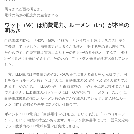
照らされた面の明るさ。
電球の高さや配光角に左右される
ワット（W）は消費電力、ルーメン（lm）が本当の
明るさ
白熱電球の時代、「40W・60W・100W」というワット数は明るさの目安とし
て機能していました。消費電力が大きくなるほど、発する光の量も増えてい
たからです。白熱電球は電気エネルギーの約90〜95%を熱として捨て、残り
5〜10%だけを光に変えます。そのため、ワット数と光量がほぼ比例していま
した。
一方、LED電球は消費電力の約30〜50%を光に変える高効率な光源です。同
じ明るさ（ルーメン数）を出すのに、白熱電球の6分の1〜8分の1の電力で済
みます。そのため、「LEDの○W」と白熱電球の「○W」を単純比較することは
できません。LED電球のパッケージには「60W形相当」「810lm」のように、
白熱電球換算の表記とルーメン数の両方が記載されています。購入時はルー
メン（lm）の数値を基準に選ぶのが正解です。
ポイント：
LED電球は「白熱電球○W形相当」という表記と「○○lm（ルーメ
ン）」という2種類の表記があります。ルーメン数を基準にして、器具の定格
ワット数以内のLED電球を選べば失敗しません。