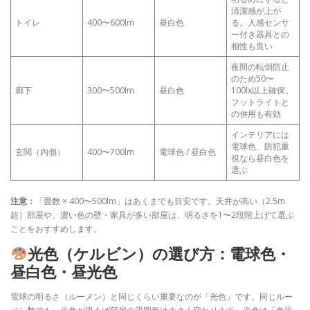
清潔感が上が
トイレ
400〜600lm
昼白色
る。人感センサ
ー付き器具との
相性も良い
夜間の転倒防止
のため50〜
廊下
300〜500lm
昼白色
100lx以上確保。
フットライトと
の併用も有効
インテリアには
電球色、防犯重
玄関（内側）
400〜700lm
電球色 / 昼白色
視なら昼白色を
選ぶ
注意：
「畳数 × 400〜500lm」はあくまでも目安です。天井が高い（2.5m
超）部屋や、濃い色の壁・家具が多い部屋は、明るさを1〜2段階上げて選ぶ
ことをおすすめします。
光色（ケルビン）の選び方：電球色・
昼白色・昼光色
電球の明るさ（ルーメン）と同じくらい重要なのが「光色」です。同じルー