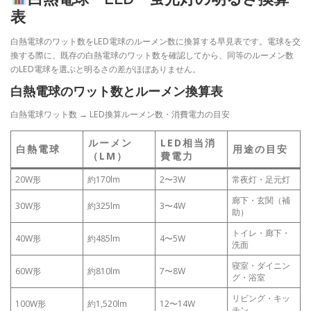
表
白熱電球のワット数をLED電球のルーメン数に換算する早見表です。電球を交
換する際に、既存の白熱電球のワット数を確認してから、同等のルーメン数
のLED電球を選ぶと明るさの差がほぼありません。
白熱電球のワット数とルーメン換算表
白熱電球ワット数 → LED換算ルーメン数・消費電力の目安
ルーメン
LED相当消
白熱電球
用途の目安
（LM）
費電力
20W形
約170lm
2〜3W
常夜灯・足元灯
廊下・玄関（補
30W形
約325lm
3〜4W
助）
トイレ・廊下・
40W形
約485lm
4〜5W
洗面
寝室・ダイニン
60W形
約810lm
7〜8W
グ・浴室
リビング・キッ
100W形
約1,520lm
12〜14W
チン