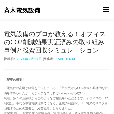
コ
ン
斉木電気設備
メニュー
テ
ン
ツ
へ
斉木電気設備について
事例紹介
施工実績
電気設備のプロが教える！オフィス
ス
キ
のCO2削減効果実証済みの取り組み
ッ
事例と投資回収シミュレーション
プ
ニュース
お問合せ
投稿日:
2026年2月16日
投稿者:
SAIKIDENKI
【記事の概要】
「電気代の高騰が経営を圧迫している」「取引先からCO2削減の具体的な計
画を求められたが、何から手をつければいいかわからない」。
現在、多くの企業様からこのようなご相談をいただきます。オフィスのCO2
削減は、単なる環境貢献活動ではなく、企業の利益を守り、将来のリスクを
回避するための重要な「経営戦略」となりました。
本記事では、創業51年の実績を持つ電気設備会社・斉木電気設備の視点か