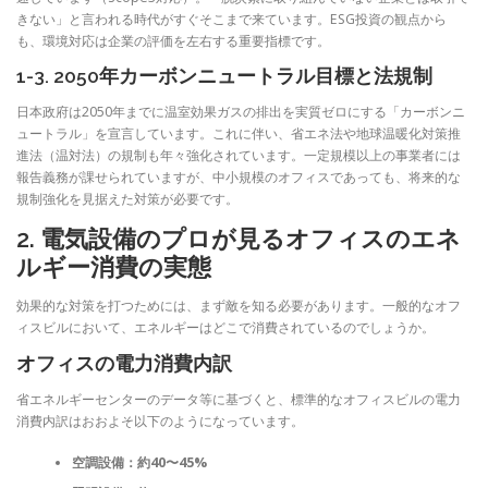
きない」と言われる時代がすぐそこまで来ています。ESG投資の観点から
も、環境対応は企業の評価を左右する重要指標です。
1-3. 2050年カーボンニュートラル目標と法規制
日本政府は2050年までに温室効果ガスの排出を実質ゼロにする「カーボンニ
ュートラル」を宣言しています。これに伴い、省エネ法や地球温暖化対策推
進法（温対法）の規制も年々強化されています。一定規模以上の事業者には
報告義務が課せられていますが、中小規模のオフィスであっても、将来的な
規制強化を見据えた対策が必要です。
2. 電気設備のプロが見るオフィスのエネ
ルギー消費の実態
効果的な対策を打つためには、まず敵を知る必要があります。一般的なオフ
ィスビルにおいて、エネルギーはどこで消費されているのでしょうか。
オフィスの電力消費内訳
省エネルギーセンターのデータ等に基づくと、標準的なオフィスビルの電力
消費内訳はおおよそ以下のようになっています。
空調設備：約40〜45%