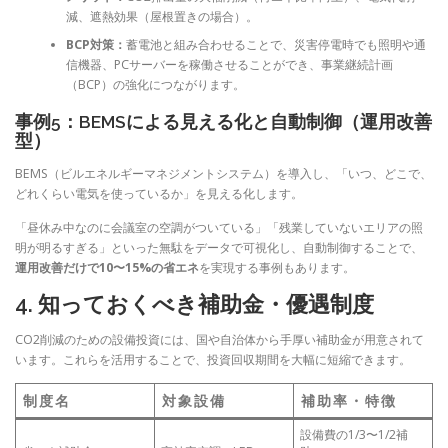
減、遮熱効果（屋根置きの場合）。
BCP対策：
蓄電池と組み合わせることで、災害停電時でも照明や通
信機器、PCサーバーを稼働させることができ、事業継続計画
（BCP）の強化につながります。
事例5：BEMSによる見える化と自動制御（運用改善
型）
BEMS（ビルエネルギーマネジメントシステム）を導入し、「いつ、どこで、
どれくらい電気を使っているか」を見える化します。
「昼休み中なのに会議室の空調がついている」「残業していないエリアの照
明が明るすぎる」といった無駄をデータで可視化し、自動制御することで、
運用改善だけで10〜15%の省エネ
を実現する事例もあります。
4. 知っておくべき補助金・優遇制度
CO2削減のための設備投資には、国や自治体から手厚い補助金が用意されて
います。これらを活用することで、投資回収期間を大幅に短縮できます。
制度名
対象設備
補助率・特徴
設備費の1/3〜1/2補