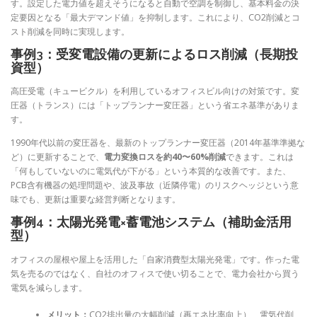
す。設定した電力値を超えそうになると自動で空調を制御し、基本料金の決
定要因となる「最大デマンド値」を抑制します。これにより、CO2削減とコ
スト削減を同時に実現します。
事例3：受変電設備の更新によるロス削減（長期投
資型）
高圧受電（キュービクル）を利用しているオフィスビル向けの対策です。変
圧器（トランス）には「トップランナー変圧器」という省エネ基準がありま
す。
1990年代以前の変圧器を、最新のトップランナー変圧器（2014年基準準拠な
ど）に更新することで、
電力変換ロスを約40〜60%削減
できます。これは
「何もしていないのに電気代が下がる」という本質的な改善です。また、
PCB含有機器の処理問題や、波及事故（近隣停電）のリスクヘッジという意
味でも、更新は重要な経営判断となります。
事例4：太陽光発電×蓄電池システム（補助金活用
型）
オフィスの屋根や屋上を活用した「自家消費型太陽光発電」です。作った電
気を売るのではなく、自社のオフィスで使い切ることで、電力会社から買う
電気を減らします。
メリット：
CO2排出量の大幅削減（再エネ比率向上）、電気代削