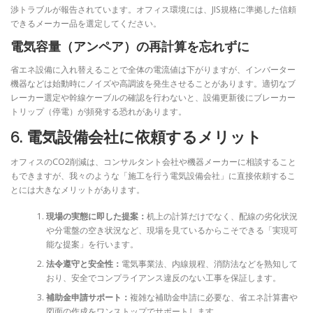
渉トラブルが報告されています。オフィス環境には、JIS規格に準拠した信頼
できるメーカー品を選定してください。
電気容量（アンペア）の再計算を忘れずに
省エネ設備に入れ替えることで全体の電流値は下がりますが、インバーター
機器などは始動時にノイズや高調波を発生させることがあります。適切なブ
レーカー選定や幹線ケーブルの確認を行わないと、設備更新後にブレーカー
トリップ（停電）が頻発する恐れがあります。
6. 電気設備会社に依頼するメリット
オフィスのCO2削減は、コンサルタント会社や機器メーカーに相談すること
もできますが、我々のような「施工を行う電気設備会社」に直接依頼するこ
とには大きなメリットがあります。
現場の実態に即した提案：
机上の計算だけでなく、配線の劣化状況
や分電盤の空き状況など、現場を見ているからこそできる「実現可
能な提案」を行います。
法令遵守と安全性：
電気事業法、内線規程、消防法などを熟知して
おり、安全でコンプライアンス違反のない工事を保証します。
補助金申請サポート：
複雑な補助金申請に必要な、省エネ計算書や
図面の作成をワンストップでサポートします。