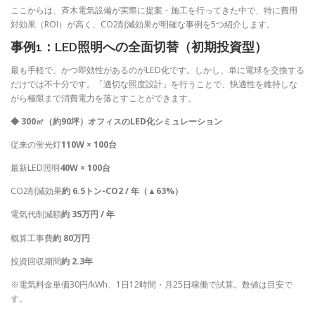
ここからは、斉木電気設備が実際に提案・施工を行ってきた中で、特に費用
対効果（ROI）が高く、CO2削減効果が明確な事例を5つ紹介します。
事例1：LED照明への全面切替（初期投資型）
最も手軽で、かつ即効性があるのがLED化です。しかし、単に電球を交換する
だけでは不十分です。「適切な照度設計」を行うことで、快適性を維持しな
がら極限まで消費電力を落とすことができます。
◆ 300㎡（約90坪）オフィスのLED化シミュレーション
従来の蛍光灯
110W × 100台
最新LED照明
40W × 100台
CO2削減効果
約 6.5トン-CO2 / 年（▲63%）
電気代削減額
約 35万円 / 年
概算工事費
約 80万円
投資回収期間
約 2.3年
※電気料金単価30円/kWh、1日12時間・月25日稼働で試算。数値は目安で
す。