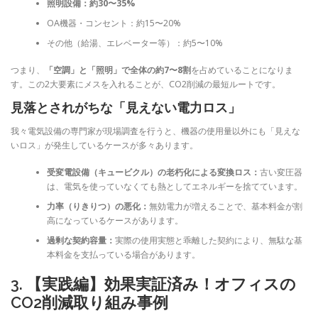
照明設備：約30〜35%
OA機器・コンセント：約15〜20%
その他（給湯、エレベーター等）：約5〜10%
つまり、
「空調」と「照明」で全体の約7〜8割
を占めていることになりま
す。この2大要素にメスを入れることが、CO2削減の最短ルートです。
見落とされがちな「見えない電力ロス」
我々電気設備の専門家が現場調査を行うと、機器の使用量以外にも「見えな
いロス」が発生しているケースが多々あります。
受変電設備（キュービクル）の老朽化による変換ロス：
古い変圧器
は、電気を使っていなくても熱としてエネルギーを捨てています。
力率（りきりつ）の悪化：
無効電力が増えることで、基本料金が割
高になっているケースがあります。
過剰な契約容量：
実際の使用実態と乖離した契約により、無駄な基
本料金を支払っている場合があります。
3. 【実践編】効果実証済み！オフィスの
CO2削減取り組み事例