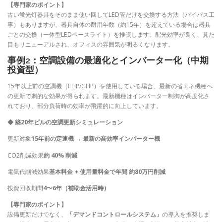
【専門家のポイント】
古い蛍光灯器具をそのまま使い回してLED管だけを交換する方法（バイパス工
事）もありますが、器具自体の耐用年数（約15年）を超えている場合は器具
ごとの交換（一体型LEDベースライト）を推奨します。配光効率が良く、見た
目もリニューアルされ、オフィスの雰囲気が明るくなります。
事例2：空調設備の最適化とインバーター化（中期
投資型）
15年以上前の空調機（EHP/GHP）を使用している場合、最新の省エネ機種へ
の更新で劇的な効果が得られます。最新機種はインバーター制御が高度化さ
れており、部分負荷時の効率が飛躍的に向上しています。
◆ 築20年ビルの空調更新シミュレーション
更新対象
15年前の定速機 → 最新の高効率インバーター機
CO2削減効果
約 40% 削減
電気代削減効果
基本料金 + 使用量料金で年間 約80万円削減
投資回収期間
4〜6年（補助金活用時）
【専門家のポイント】
設備更新だけでなく、
「デマンドコントロールシステム」
の導入を推奨しま