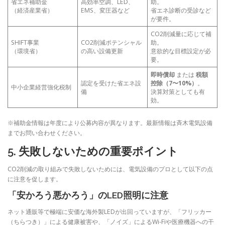
省エネ補助金
高効率空調、LED、
助。
（経済産業省）
EMS、変圧器など
省エネ診断の受診など
が要件。
CO2削減量に応じて補
SHIFT事業
CO2削減ポテンシャル
助。
（環境省）
の高い設備更新
意欲的な目標設定が必
要。
即時償却
または
税額
認定を受けた省エネ設
控除（7〜10%）
。
中小企業経営強化税制
備
決算対策としても有
効。
※補助金情報は年度により公募内容が異なります。最新情報は斉木電気設備
までお問い合わせください。
5. 失敗しないための重要ポイント
CO2削減の取り組みで失敗しないためには、電気設備のプロとして以下の点
に注意を促します。
「安かろう悪かろう」のLED照明に注意
ネット通販等で極端に安価な海外製LEDが出回っていますが、「フリッカー
（ちらつき）」による健康被害や、「ノイズ」によるWi-Fiや医療機器への干