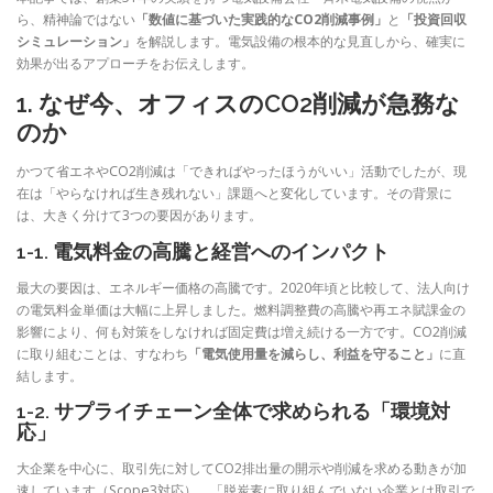
ら、精神論ではない
「数値に基づいた実践的なCO2削減事例」
と
「投資回収
シミュレーション」
を解説します。電気設備の根本的な見直しから、確実に
効果が出るアプローチをお伝えします。
1. なぜ今、オフィスのCO2削減が急務な
のか
かつて省エネやCO2削減は「できればやったほうがいい」活動でしたが、現
在は「やらなければ生き残れない」課題へと変化しています。その背景に
は、大きく分けて3つの要因があります。
1-1. 電気料金の高騰と経営へのインパクト
最大の要因は、エネルギー価格の高騰です。2020年頃と比較して、法人向け
の電気料金単価は大幅に上昇しました。燃料調整費の高騰や再エネ賦課金の
影響により、何も対策をしなければ固定費は増え続ける一方です。CO2削減
に取り組むことは、すなわち
「電気使用量を減らし、利益を守ること」
に直
結します。
1-2. サプライチェーン全体で求められる「環境対
応」
大企業を中心に、取引先に対してCO2排出量の開示や削減を求める動きが加
速しています（Scope3対応）。「脱炭素に取り組んでいない企業とは取引で