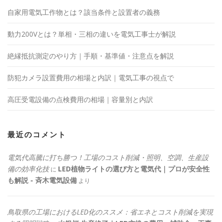
自家用電気工作物とは？該当条件と設置者の義務
動力200Vとは？単相・三相の違いを電気工事士が解説
絶縁抵抗測定のやり方｜手順・基準値・注意点を解説
防犯カメラ設置費用の相場と内訳｜電気工事の視点で
高圧受電設備の点検費用の相場｜容量別と内訳
最近のコメント
電気代高騰に打ち勝つ！工場のコスト削減・照明、空調、生産設
備の効率化技
LED植物ライトの選び方と電気代｜プロが安全性
に
も解説 - 斉木電気設備
より
鳥取県の工場におけるLED化のススメ：省エネとコスト削減を実現