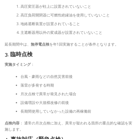
高圧変圧器が柱上に設置されていないこと
高圧負荷開閉器に可燃性絶縁油を使用していないこと
地絡遮断装置が設置されていること
主遮断器用以外の変成器が設置されていないこと
延長期間中は、
無停電点検
を年1回実施することが条件となります。
3. 臨時点検
実施タイミング
：
台風・豪雨などの自然災害前後
落雷が多発する時期
月次点検で異常が発見された場合
設備増設や大規模改修の前後
長期間使用していなかった設備の再稼働前
点検内容
： 通常の月次点検に加え、異常が疑われる箇所の重点的な確認を実
施します。