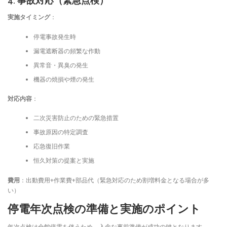
4. 事故対応（緊急点検）
実施タイミング
：
停電事故発生時
漏電遮断器の頻繁な作動
異常音・異臭の発生
機器の焼損や煙の発生
対応内容
：
二次災害防止のための緊急措置
事故原因の特定調査
応急復旧作業
恒久対策の提案と実施
費用
：出動費用+作業費+部品代（緊急対応のため割増料金となる場合が多
い）
停電年次点検の準備と実施のポイント
年次点検は全館停電を伴うため、入念な事前準備が成功の鍵となります。