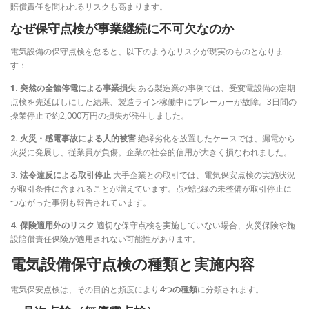
賠償責任を問われるリスクも高まります。
なぜ保守点検が事業継続に不可欠なのか
電気設備の保守点検を怠ると、以下のようなリスクが現実のものとなりま
す：
1. 突然の全館停電による事業損失
ある製造業の事例では、受変電設備の定期
点検を先延ばしにした結果、製造ライン稼働中にブレーカーが故障。3日間の
操業停止で約2,000万円の損失が発生しました。
2. 火災・感電事故による人的被害
絶縁劣化を放置したケースでは、漏電から
火災に発展し、従業員が負傷。企業の社会的信用が大きく損なわれました。
3. 法令違反による取引停止
大手企業との取引では、電気保安点検の実施状況
が取引条件に含まれることが増えています。点検記録の未整備が取引停止に
つながった事例も報告されています。
4. 保険適用外のリスク
適切な保守点検を実施していない場合、火災保険や施
設賠償責任保険が適用されない可能性があります。
電気設備保守点検の種類と実施内容
電気保安点検は、その目的と頻度により
4つの種類
に分類されます。