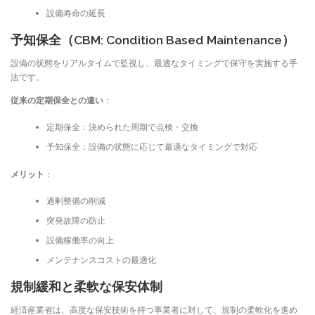
設備寿命の延長
予知保全（CBM: Condition Based Maintenance）
設備の状態をリアルタイムで監視し、最適なタイミングで保守を実施する手
法です。
従来の定期保全との違い
：
定期保全：決められた周期で点検・交換
予知保全：設備の状態に応じて最適なタイミングで対応
メリット
：
過剰整備の削減
突発故障の防止
設備稼働率の向上
メンテナンスコストの最適化
規制緩和と柔軟な保安体制
経済産業省は、高度な保安技術を持つ事業者に対して、規制の柔軟化を進め