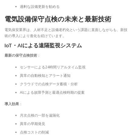
過剰な設備更新を勧める
電気設備保守点検の未来と最新技術
電気保安業界は、人材不足と設備老朽化という課題に直面しながらも、新技
術の導入により進化を続けています。
IoT・AIによる遠隔監視システム
最新の保守点検技術
：
センサーによる24時間リアルタイム監視
異常の自動検知とアラート通知
クラウドでの点検データ蓄積・分析
AIによる故障予測と最適点検時期の提案
導入効果
：
月次点検の一部を遠隔化
異常の早期発見
点検コストの削減