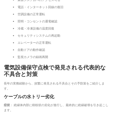
電話・インターネット回線の復旧
空調設備の正常運転
照明・コンセントの通電確認
冷蔵・冷凍設備の温度回復
セキュリティシステムの再起動
エレベーターの正常運転
自動ドアの動作確認
監視カメラの録画再開
電気設備保守点検で発見される代表的な
不具合と対策
長年の実務経験から、頻繁に発見される不具合とその予防策をご紹介しま
す。
ケーブルの水トリー劣化
症状
： 絶縁体内部に樹枝状の劣化が進行し、最終的に絶縁破壊を引き起こし
ます。