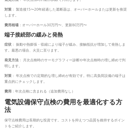
対策
： 製造後15〜20年経過した遮断器は、オーバーホールまたは更新を推奨
します。
費用相場
：オーバーホール30万円〜、更新80万円〜
端子接続部の緩みと発熱
症状
： 振動や熱膨張・収縮により端子が緩み、接触抵抗が増加して発熱しま
す。最悪の場合、火災に至ります。
発見方法
： 月次点検時のサーモグラフィー診断や年次点検時の増し締めで判
明します。
対策
： 年次点検での定期的な増し締めが有効です。特に高負荷設備の端子は
重点的にチェックします。
費用
：年次点検に含まれる（追加費用なし）
電気設備保守点検の費用を最適化する方
法
保守点検費用は長期的な投資です。コストを抑えつつ品質を維持するポイン
トをご紹介します。