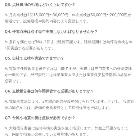
Q3. 点検費用の相場はどれくらいですか？
A. 月次点検は1回15,000円〜30,000円、年次点検は80,000円〜200,000円が
相場です。設備規模や契約内容により変動します。
Q4. 停電点検は必ず毎年実施しなければなりませんか？
A. 条件を満たせば3年に1回まで延長可能です。延長期間中は無停電点検を年
1回実施する必要があります。
Q5. 自社で点検を実施できますか？
A. 電気主任技術者を選任すれば可能ですが、実務上は専門業者への外部委託
が一般的です。外部委託には経済産業大臣または産業保安監督部長の承認が
必要です。
Q6. 点検報告書は何年間保管する必要がありますか？
A. 電気事業法により、3年間の保管が義務付けられています。ただし、設備管
理の観点からは、設備の更新履歴として長期保管を推奨します。
Q7. 台風や地震の後は点検が必要ですか？
A. 大規模災害後は臨時点検の実施を強く推奨します。外観上問題がなくて
も、内部で損傷が発生している可能性があります。