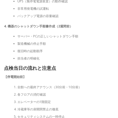
UPS（無停電電源装置）の動作確認
非常用発電機の試運転
バックアップ電源の容量確認
4. 機器のシャットダウン手順書作成（2週間前）
サーバー・PCの正しいシャットダウン手順
製造機械の停止手順
復旧時の起動順序
担当者の明確化
点検当日の流れと注意点
【停電開始前】
全館への最終アナウンス（30分前・10分前）
各フロアの消灯確認
エレベーターの1階固定
冷蔵庫等の扉開閉禁止の徹底
セキュリティシステムの一時停止