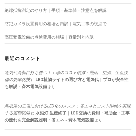
絶縁抵抗測定のやり方｜手順・基準値・注意点を解説
防犯カメラ設置費用の相場と内訳｜電気工事の視点で
高圧受電設備の点検費用の相場｜容量別と内訳
最近のコメント
電気代高騰に打ち勝つ！工場のコスト削減・照明、空調、生産設
備の効率化技
LED植物ライトの選び方と電気代｜プロが安全性
に
も解説 - 斉木電気設備
より
鳥取県の工場におけるLED化のススメ：省エネとコスト削減を実現
する照明戦略
水銀灯 生産終了｜LED交換の費用・補助金・工事
に
の流れを完全解説照明・省エネ - 斉木電気設備
より