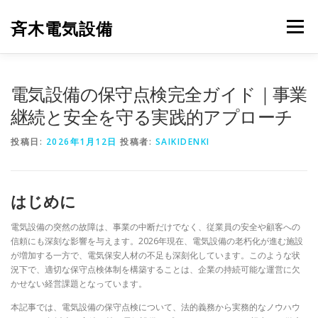
コ
ン
斉木電気設備
メニュー
テ
ン
ツ
へ
斉木電気設備について
事例紹介
施工実績
電気設備の保守点検完全ガイド｜事業
ス
キ
継続と安全を守る実践的アプローチ
ッ
プ
ニュース
お問合せ
投稿日:
2026年1月12日
投稿者:
SAIKIDENKI
はじめに
電気設備の突然の故障は、事業の中断だけでなく、従業員の安全や顧客への
信頼にも深刻な影響を与えます。2026年現在、電気設備の老朽化が進む施設
が増加する一方で、電気保安人材の不足も深刻化しています。このような状
況下で、適切な保守点検体制を構築することは、企業の持続可能な運営に欠
かせない経営課題となっています。
本記事では、電気設備の保守点検について、法的義務から実務的なノウハウ