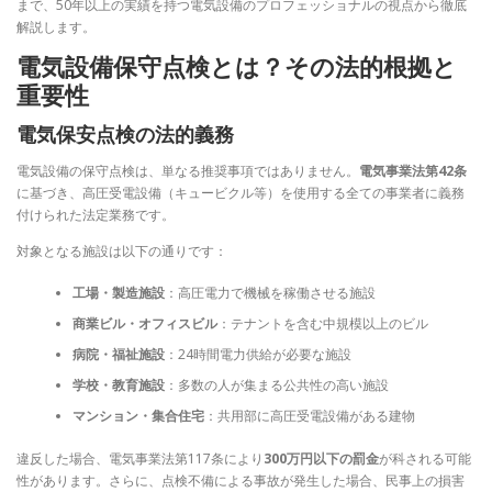
まで、50年以上の実績を持つ電気設備のプロフェッショナルの視点から徹底
解説します。
電気設備保守点検とは？その法的根拠と
重要性
電気保安点検の法的義務
電気設備の保守点検は、単なる推奨事項ではありません。
電気事業法第42条
に基づき、高圧受電設備（キュービクル等）を使用する全ての事業者に義務
付けられた法定業務です。
対象となる施設は以下の通りです：
工場・製造施設
：高圧電力で機械を稼働させる施設
商業ビル・オフィスビル
：テナントを含む中規模以上のビル
病院・福祉施設
：24時間電力供給が必要な施設
学校・教育施設
：多数の人が集まる公共性の高い施設
マンション・集合住宅
：共用部に高圧受電設備がある建物
違反した場合、電気事業法第117条により
300万円以下の罰金
が科される可能
性があります。さらに、点検不備による事故が発生した場合、民事上の損害