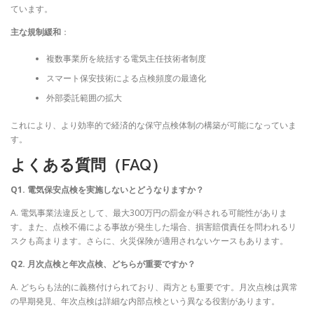
ています。
主な規制緩和
：
複数事業所を統括する電気主任技術者制度
スマート保安技術による点検頻度の最適化
外部委託範囲の拡大
これにより、より効率的で経済的な保守点検体制の構築が可能になっていま
す。
よくある質問（FAQ）
Q1. 電気保安点検を実施しないとどうなりますか？
A. 電気事業法違反として、最大300万円の罰金が科される可能性がありま
す。また、点検不備による事故が発生した場合、損害賠償責任を問われるリ
スクも高まります。さらに、火災保険が適用されないケースもあります。
Q2. 月次点検と年次点検、どちらが重要ですか？
A. どちらも法的に義務付けられており、両方とも重要です。月次点検は異常
の早期発見、年次点検は詳細な内部点検という異なる役割があります。