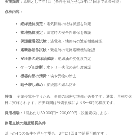
実施頻度
：原則として年1回（条件を満たせば3年に1回まで延長可能）
点検内容
：
絶縁抵抗測定
：電気回路の絶縁状態を測定
接地抵抗測定
：漏電時の安全性確保を確認
保護継電器試験
：過電流・地絡時の遮断機能確認
遮断器動作試験
：緊急時の電路遮断機能確認
変圧器の絶縁油試験
：絶縁油の劣化度判定
ケーブル診断
：水トリー劣化の進行度確認
機器内部の清掃
：埃や異物の除去
端子増し締め
：接続部の緩み防止
特徴
： 全館停電を伴うため、事前の綿密な準備が必要です。通常、早朝や休
日に実施されます。所要時間は設備規模により3〜8時間程度です。
費用相場
：1回あたり80,000円〜200,000円（設備規模による）
停電点検の頻度延長条件
以下の4つの条件を満たす場合、3年に1回まで延長可能です：