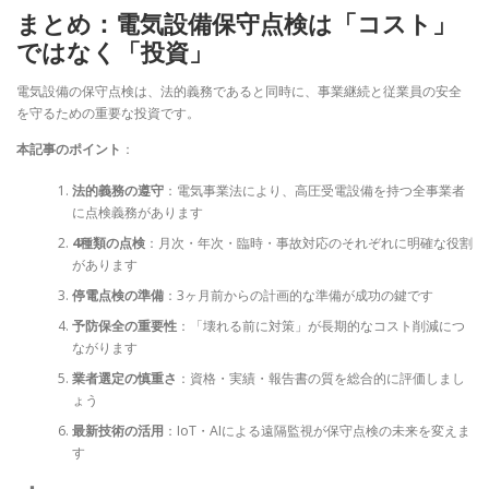
まとめ：電気設備保守点検は「コスト」
ではなく「投資」
電気設備の保守点検は、法的義務であると同時に、事業継続と従業員の安全
を守るための重要な投資です。
本記事のポイント
：
法的義務の遵守
：電気事業法により、高圧受電設備を持つ全事業者
に点検義務があります
4種類の点検
：月次・年次・臨時・事故対応のそれぞれに明確な役割
があります
停電点検の準備
：3ヶ月前からの計画的な準備が成功の鍵です
予防保全の重要性
：「壊れる前に対策」が長期的なコスト削減につ
ながります
業者選定の慎重さ
：資格・実績・報告書の質を総合的に評価しまし
ょう
最新技術の活用
：IoT・AIによる遠隔監視が保守点検の未来を変えま
す