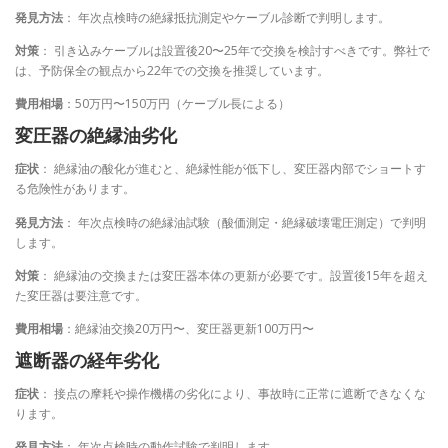
発見方法
： 年次点検時の絶縁抵抗測定やケーブル診断で判明します。
対策
： 引き込みケーブルは設置後20〜25年で交換を検討すべきです。弊社で
は、予防保全の観点から22年での交換を推奨しています。
費用相場
：50万円〜150万円（ケーブル長による）
変圧器の絶縁油劣化
症状
： 絶縁油の酸化が進むと、絶縁性能が低下し、変圧器内部でショートす
る危険性があります。
発見方法
： 年次点検時の絶縁油試験（酸価測定・絶縁破壊電圧測定）で判明
します。
対策
： 絶縁油の交換または変圧器本体の更新が必要です。設置後15年を超え
た変圧器は要注意です。
費用相場
：絶縁油交換20万円〜、変圧器更新100万円〜
遮断器の経年劣化
症状
： 接点の摩耗や操作機構の劣化により、事故時に正常に遮断できなくな
ります。
発見方法
： 年次点検時の動作試験で判明します。