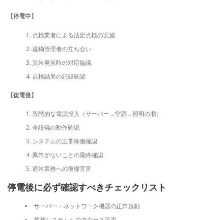
【停電中】
点検業者による法定点検の実施
建物管理者の立ち会い
異常発見時の対応協議
点検結果の記録確認
【復電後】
段階的な電源投入（サーバー→空調→照明の順）
全設備の動作確認
システムの正常稼働確認
異常がないことの最終確認
通常業務への復帰宣言
停電後に必ず確認すべきチェックリスト
サーバー・ネットワーク機器の正常起動
業務システムへのアクセス可否