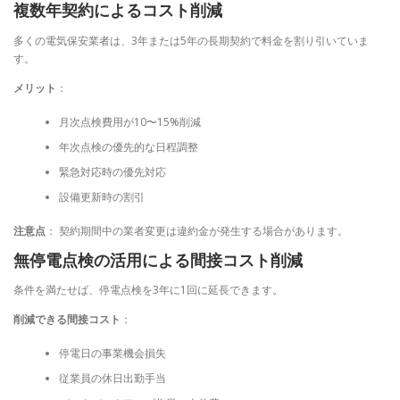
複数年契約によるコスト削減
多くの電気保安業者は、3年または5年の長期契約で料金を割り引いていま
す。
メリット
：
月次点検費用が10〜15%削減
年次点検の優先的な日程調整
緊急対応時の優先対応
設備更新時の割引
注意点
： 契約期間中の業者変更は違約金が発生する場合があります。
無停電点検の活用による間接コスト削減
条件を満たせば、停電点検を3年に1回に延長できます。
削減できる間接コスト
：
停電日の事業機会損失
従業員の休日出勤手当