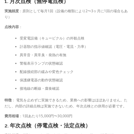
1. 月次点検（無停電点検）
実施頻度
：原則として毎月1回（設備の種類により2〜3ヶ月に1回の場合もあ
り）
点検内容
：
受変電設備（キュービクル）の外観点検
計器類の指示値確認（電圧・電流・力率）
異常音・異常臭・発熱の有無
警報表示ランプの状態確認
配線接続部の緩みや変色チェック
保護継電器の動作状態確認
接地線の断線・腐食確認
特徴
： 電気を止めずに実施できるため、業務への影響はほぼありません。た
だし、内部の詳細点検は実施できないため、年次点検との併用が必要です。
費用相場
：1回あたり15,000円〜30,000円
2. 年次点検（停電点検・法定点検）