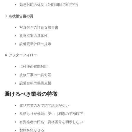
緊急対応の体制（24時間対応の可否）
3. 点検報告書の質
写真付きの詳細な報告書
改善提案の具体性
設備更新計画の提示
4. アフターフォロー
点検後の質問対応
改修工事の一貫対応
設備台帳の整備支援
避けるべき業者の特徴
電話営業のみで訪問説明がない
見積もりが極端に安い（相場の半額以下）
有資格者の氏名・資格番号を明示しない
契約を急がせる