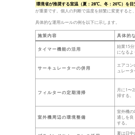
環境省が推奨する室温（夏：28℃、冬：20℃）を
が重要です。個人の判断で温度を頻繁に変更すると
具体的な運用ルールの例を以下に示します。
施策内容
具体的
始業15分
タイマー機能の活用
になるよ
エアコン
サーキュレーターの併用
ュレータ
月に1〜
フィルターの定期清掃
掃する。
室外機の
室外機周辺の環境整備
通しを良
する。
夏は日中