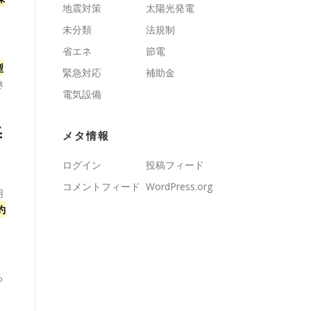
地震対策
太陽光発電
未分類
法規制
省エネ
節電
型
緊急対応
補助金
き
電気設備
善
メタ情報
ログイン
投稿フィード
コメントフィード
WordPress.org
用
約
る