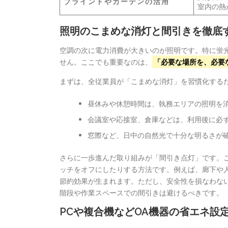
ブラインドやカーテンの活用
室内の熱
照明のこまめな消灯と間引きを徹底
空調の次に電力消費が大きいのが照明です。特に蛍
せん。ここでも重要なのは、
「必要な場所を、必要
まずは、全従業員が「こまめな消灯」を習慣化する
昼休みや休憩時間は、執務エリアの照明を
会議室や応接室、倉庫などは、利用後に必
窓際など、日中の自然光で十分な明るさが
さらに一歩進んだ取り組みが「間引き点灯」です。
ッチをオフにしたりする方法です。例えば、廊下や
節約効果が生まれます。ただし、安全性を損なわな
階段や作業スペースでの間引きは避けるべきです。
PCや複合機などOA機器の省エネ設