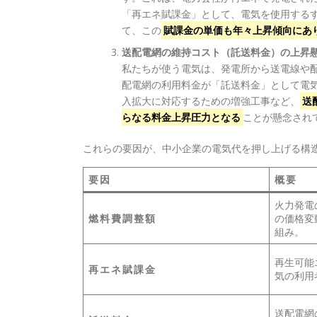
「再エネ賦課金」として、電気を使用する
て、この
賦課金の単価も年々上昇傾向にあ
送配電網の維持コスト（託送料金）の上昇
私たちが使う電気は、発電所から送電線や
配電網の利用料金が「託送料金」として電
入拡大に対応するための増強工事など、
送
らなる料金上昇圧力となる
ことが懸念され
これらの要因が、中小企業の電気代を押し上げる構
要因
概要
火力発電
燃料費調整額
の価格変
組み。
再生可能
再エネ賦課金
気の利用
送配電網