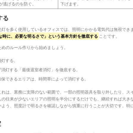
が逃げるのを防ぐ。
下げます。
する
光灯を多く使用しているオフィスでは、照明にかかる電気代は無視でき
な時に、必要な明るさで」という基本方針を徹底する
ことです。
ためのルール作りから始めましょう。
消灯する。
ず消灯する「最後退室者消灯」を徹底する。
確保できるエリアは、時間帯によって消灯する。
これは、業務に支障のない範囲で、一部の照明器具を取り外したり、ス
人の往来が少ないエリアの照明を半分にするだけでも、継続すれば大き
いよう、照度計で明るさを確認しながら慎重に行うことが大切です。特
定