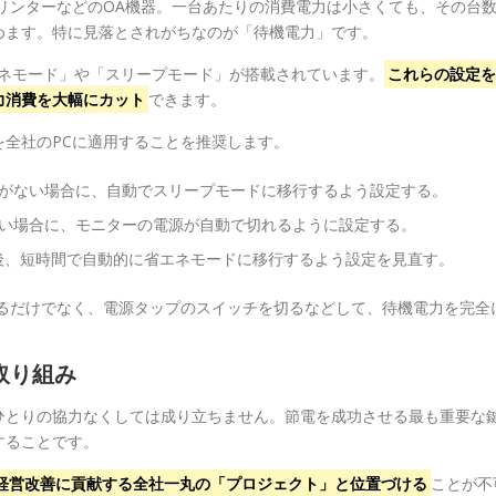
リンターなどのOA機器。一台あたりの消費電力は小さくても、その台
めます。特に見落とされがちなのが「待機電力」です。
エネモード」や「スリープモード」が搭載されています。
これらの設定を
力消費を大幅にカット
できます。
全社のPCに適用することを推奨します。
操作がない場合に、自動でスリープモードに移行するよう設定する。
ない場合に、モニターの電源が自動で切れるように設定する。
後、短時間で自動的に省エネモードに移行するよう設定を見直す。
するだけでなく、電源タップのスイッチを切るなどして、待機電力を完全
取り組み
ひとりの協力なくしては成り立ちません。節電を成功させる最も重要な
することです。
経営改善に貢献する全社一丸の「プロジェクト」と位置づける
ことが不