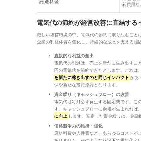
託送料金
新費用な
電気代の節約が経営改善に直結する
厳しい経営環境の中、電気代の節約に取り組むこと
企業の利益体質を強化し、持続的な成長を支える強
直接的な利益の創出
電気代の削減は、売上を新たに生み出すこと
円の電気代を節約できたとします。これは
を新たに稼ぎ出すのと同じインパクト
があ
保や新たな投資原資となります。
資金繰り（キャッシュフロー）の改善
電気代は毎月必ず発生する固定費です。こ
す。キャッシュフローに余裕が生まれれば
に向上
します。安定した資金繰りは、金融
価格競争力の維持・強化
原材料費や人件費など、あらゆるコストが
ありません。そのような状況下で電気代と