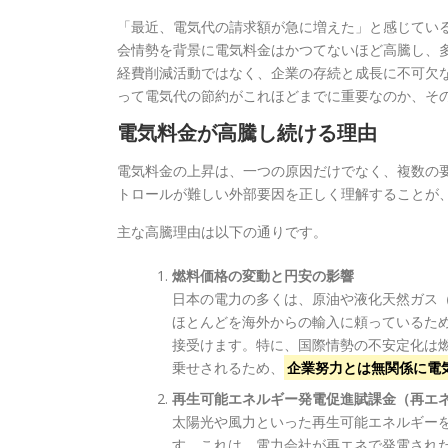
「最近、電気代の請求額が急に増えた」と感じてい
会情勢を背景に電気料金はかつてないほど高騰し、
経費削減活動ではなく、企業の存続と成長に不可欠
って電気代の節約がこれほどまでに重要なのか、そ
電気料金が高騰し続ける理由
電気料金の上昇は、一つの原因だけでなく、複数の
トロールが難しい外部要因を正しく理解することが
主な高騰理由は以下の通りです。
燃料価格の変動と円安の影響
日本の電力の多くは、原油や液化天然ガス（
ほとんどを海外からの輸入に頼っているた
接受けます。特に、国際情勢の不安定化は
乗せされるため、
企業努力とは無関係に電気
再生可能エネルギー発電促進賦課金（再エ
太陽光や風力といった再生可能エネルギーを
す。これは、電力会社が再エネで発電され