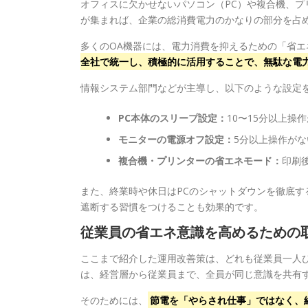
オフィスに欠かせないパソコン（PC）や複合機、プ
が集まれば、企業の総消費電力のかなりの部分を占
多くのOA機器には、電力消費を抑えるための「省
全社で統一し、積極的に活用することで、無駄な電
情報システム部門などが主導し、以下のような設定を
PC本体のスリープ設定：
10〜15分以上
モニターの電源オフ設定：
5分以上操作が
複合機・プリンターの省エネモード：
印刷
また、終業時や休日はPCのシャットダウンを徹底
遮断する習慣をつけることも効果的です。
従業員の省エネ意識を高めるための
ここまで紹介した運用改善策は、どれも従業員一人
は、経営層から従業員まで、全員が同じ意識を共有
そのためには、
節電を「やらされ仕事」ではなく、