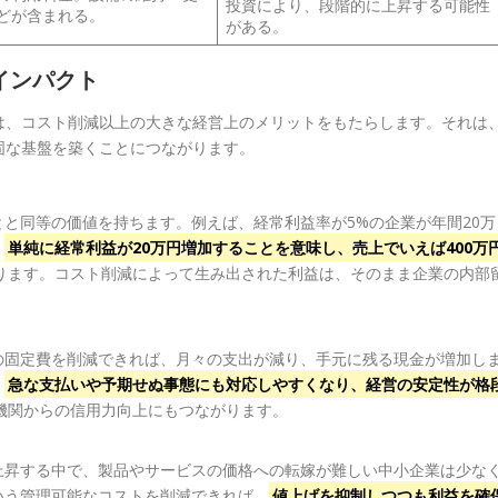
投資により、段階的に上昇する可能性
どが含まれる。
がある。
インパクト
は、コスト削減以上の大きな経営上のメリットをもたらします。それは
固な基盤を築くことにつながります。
と同等の価値を持ちます。例えば、経常利益率が5%の企業が年間20万
、
単純に経常利益が20万円増加することを意味し、売上でいえば400万
ります。コスト削減によって生み出された利益は、そのまま企業の内部
の固定費を削減できれば、月々の支出が減り、手元に残る現金が増加し
、
急な支払いや予期せぬ事態にも対応しやすくなり、経営の安定性が格
機関からの信用力向上にもつながります。
上昇する中で、製品やサービスの価格への転嫁が難しい中小企業は少な
いう管理可能なコストを削減できれば、
値上げを抑制しつつも利益を確