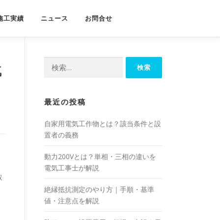
施工実績
ニュース
お問合せ
検
代
索:
最近の投稿
自家用電気工作物とは？該当条件と設
置者の義務
動力200Vとは？単相・三相の違いを
電気工事士が解説
取
絶縁抵抗測定のやり方｜手順・基準
値・注意点を解説