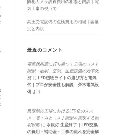
防犯カメラ設置費用の相場と内訳｜電
社
気工事の視点で
る
高圧受電設備の点検費用の相場｜容量
と
別と内訳
最近のコメント
ン
電気代高騰に打ち勝つ！工場のコスト
削減・照明、空調、生産設備の効率化
技
に
LED植物ライトの選び方と電気
代｜プロが安全性も解説 - 斉木電気設
は
備
より
直
上
鳥取県の工場におけるLED化のスス
メ：省エネとコスト削減を実現する照
明戦略
に
水銀灯 生産終了｜LED交換
の費用・補助金・工事の流れを完全解