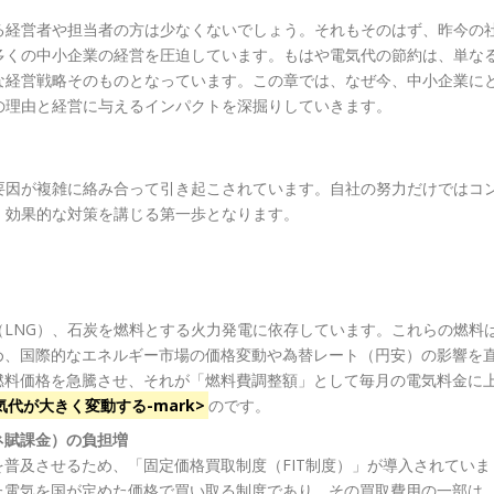
る経営者や担当者の方は少なくないでしょう。それもそのはず、昨今の
多くの中小企業の経営を圧迫しています。もはや電気代の節約は、単な
な経営戦略そのものとなっています。この章では、なぜ今、中小企業に
の理由と経営に与えるインパクトを深掘りしていきます。
要因が複雑に絡み合って引き起こされています。自社の努力だけではコ
、効果的な対策を講じる第一歩となります。
LNG）、石炭を燃料とする火力発電に依存しています。これらの燃料
め、国際的なエネルギー市場の価格変動や為替レート（円安）の影響を
燃料価格を急騰させ、それが「燃料費調整額」として毎月の電気料金に
代が大きく変動する-mark>
のです。
ネ賦課金）の負担増
普及させるため、「固定価格買取制度（FIT制度）」が導入されていま
た電気を国が定めた価格で買い取る制度であり、その買取費用の一部は