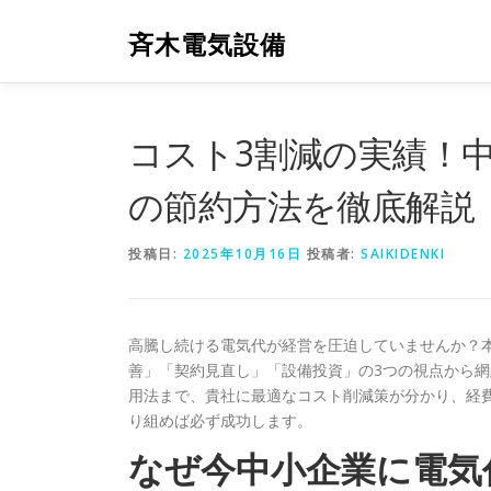
コ
ン
斉木電気設備
テ
ン
ツ
へ
コスト3割減の実績！
ス
キ
の節約方法を徹底解説
ッ
プ
投稿日:
2025年10月16日
投稿者:
SAIKIDENKI
高騰し続ける電気代が経営を圧迫していませんか？
善」「契約見直し」「設備投資」の3つの視点から
用法まで、貴社に最適なコスト削減策が分かり、経
り組めば必ず成功します。
なぜ今中小企業に電気