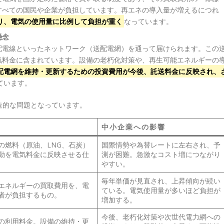
すべての国民や企業が負担しています。再エネの導入量が増えるにつれ
り、電気の使用量に比例して負担が重く
なっています。
懸念
配電線といったネットワーク（送配電網）を通って届けられます。この
気料金に含まれています。設備の老朽化対策や、再生可能エネルギーの
配電網を維持・更新するための投資費用が今後、託送料金に反映され、
ています。
造的な問題となっています。
中小企業への影響
の燃料（原油、LNG、石炭）
国際情勢や為替レートに左右され、予
動を電気料金に反映させる仕
測が困難。急激なコスト増につながり
やすい。
毎年単価が見直され、上昇傾向が続い
エネルギーの買取費用を、電
ている。電気使用量が多いほど負担が
者が負担するもの。
増加する。
今後、老朽化対策や次世代電力網への
の利用料金。設備の維持・更