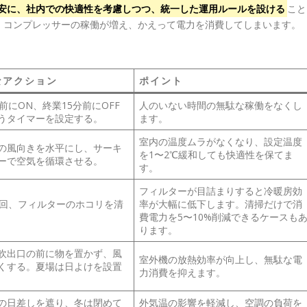
目安に、社内での快適性を考慮しつつ、統一した運用ルールを設ける
こと
、コンプレッサーの稼働が増え、かえって電力を消費してしまいます。
なアクション
ポイント
前にON、終業15分前にOFF
人のいない時間の無駄な稼働をなくし
うタイマーを設定する。
ます。
室内の温度ムラがなくなり、設定温度
の風向きを水平にし、サーキ
を1〜2℃緩和しても快適性を保てま
ーで空気を循環させる。
す。
フィルターが目詰まりすると冷暖房効
2回、フィルターのホコリを清
率が大幅に低下します。清掃だけで消
費電力を5〜10%削減できるケースも
ります。
吹出口の前に物を置かず、風
室外機の放熱効率が向上し、無駄な電
くする。夏場は日よけを設置
力消費を抑えます。
の日差しを遮り、冬は閉めて
外気温の影響を軽減し、空調の負荷を