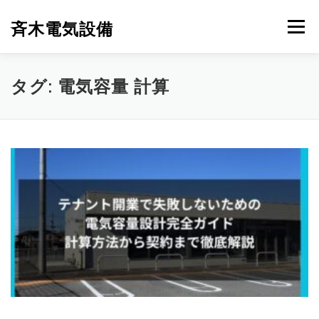
コ
ン
斉木電気設備
メニュー
テ
ン
ツ
へ
斉木電気設備について
事例紹介
施工実績
タグ:
電気容量 計算
ス
キ
ッ
プ
ニュース
お問合せ