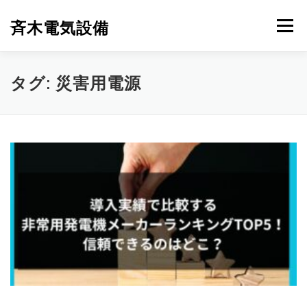
コ
ン
斉木電気設備
メニュー
テ
ン
ツ
へ
斉木電気設備について
事例紹介
施工実績
タグ:
災害用電源
ス
キ
ッ
プ
ニュース
お問合せ