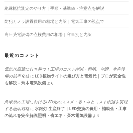
絶縁抵抗測定のやり方｜手順・基準値・注意点を解説
防犯カメラ設置費用の相場と内訳｜電気工事の視点で
高圧受電設備の点検費用の相場｜容量別と内訳
最近のコメント
電気代高騰に打ち勝つ！工場のコスト削減・照明、空調、生産設
備の効率化技
LED植物ライトの選び方と電気代｜プロが安全性
に
も解説 - 斉木電気設備
より
鳥取県の工場におけるLED化のススメ：省エネとコスト削減を実現
する照明戦略
水銀灯 生産終了｜LED交換の費用・補助金・工事
に
の流れを完全解説照明・省エネ - 斉木電気設備
より