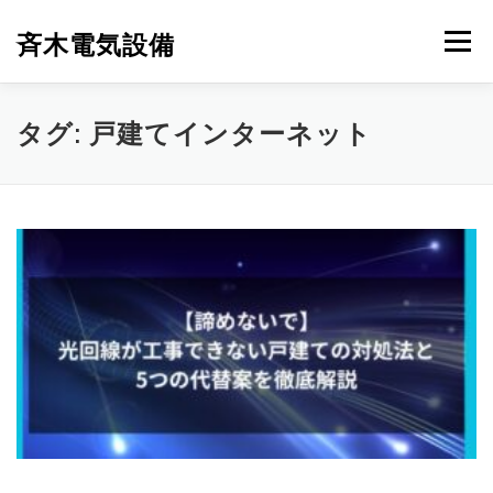
コ
ン
斉木電気設備
メニュー
テ
ン
ツ
へ
斉木電気設備について
事例紹介
施工実績
タグ:
戸建てインターネット
ス
キ
ッ
プ
ニュース
お問合せ