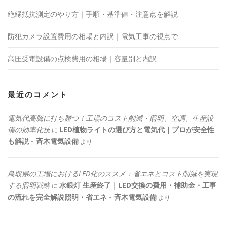
絶縁抵抗測定のやり方｜手順・基準値・注意点を解説
防犯カメラ設置費用の相場と内訳｜電気工事の視点で
高圧受電設備の点検費用の相場｜容量別と内訳
最近のコメント
電気代高騰に打ち勝つ！工場のコスト削減・照明、空調、生産設
備の効率化技
LED植物ライトの選び方と電気代｜プロが安全性
に
も解説 - 斉木電気設備
より
鳥取県の工場におけるLED化のススメ：省エネとコスト削減を実現
する照明戦略
水銀灯 生産終了｜LED交換の費用・補助金・工事
に
の流れを完全解説照明・省エネ - 斉木電気設備
より